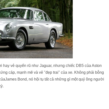
i hay vẻ quyến rũ như Jaguar, nhưng chiếc DB5 của Aston
 cứng cáp, mạnh mẽ và vẻ "đẹp trai" của xe. Không phải bỗng
 củaJames Bond, nó hội tụ tất cả những gì một quý ông người
kỳ.