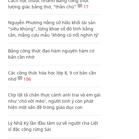
Cách học thuộc nhanh Bảng công thức
lượng giác bằng thơ, "thần chú"
17
Nguyễn Phương Hằng sở hữu khối tài sản
"siêu khủng", từng khoe sổ đỏ tính bằng
cân, mắng cựu mẫu 'không có nổi nghìn tỷ'
Bảng công thức đạo hàm nguyên hàm cơ
bản cần nhớ
Các công thức hóa học lớp 8, 9 cơ bản cần
nhớ
106
Clip lột tả chân thực cảnh anh trai và em gái
như 'chó với mèo', người tinh ý còn phát
hiện một vấn đề trong giáo dục con
Lý Nhã Kỳ lần đầu tâm sự về người cha Liệt
sĩ đặc công rừng Sác