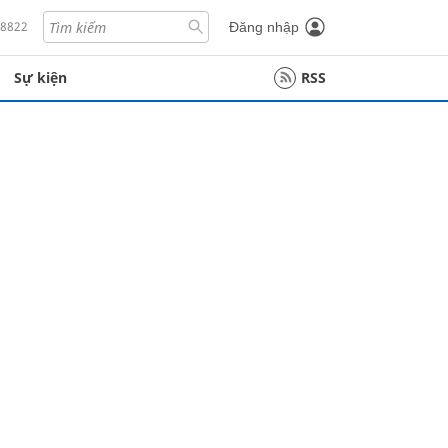
18822
Đăng nhập
Sự kiện
RSS