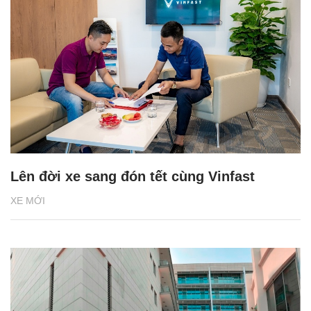
Lên đời xe sang đón tết cùng Vinfast
XE MỚI