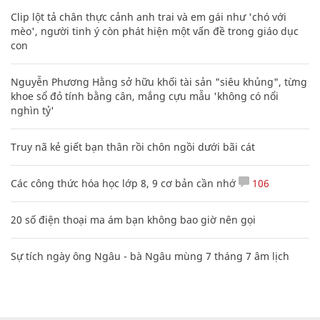
Clip lột tả chân thực cảnh anh trai và em gái như 'chó với
mèo', người tinh ý còn phát hiện một vấn đề trong giáo dục
con
Nguyễn Phương Hằng sở hữu khối tài sản "siêu khủng", từng
khoe sổ đỏ tính bằng cân, mắng cựu mẫu 'không có nổi
nghìn tỷ'
Truy nã kẻ giết bạn thân rồi chôn ngồi dưới bãi cát
Các công thức hóa học lớp 8, 9 cơ bản cần nhớ
106
20 số điện thoại ma ám bạn không bao giờ nên gọi
Sự tích ngày ông Ngâu - bà Ngâu mùng 7 tháng 7 âm lịch