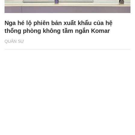
QUÂN SỰ
Video UAV Nga phóng lưới 'tóm gọn' UAV
của Ukraine
QUÂN SỰ