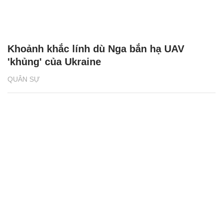
QUÂN SỰ
Dàn tên lửa hiện đại của Nga trở thành
‘khắc tinh’ của F-16 ở Ukraine