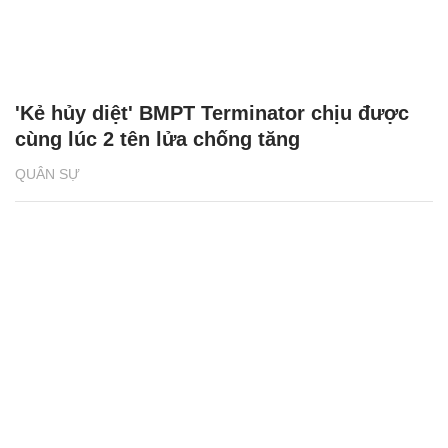
mới của lực lượng tăng thiết giáp Nga
QUÂN SỰ
Khoảnh khắc lính dù Nga bắn hạ UAV