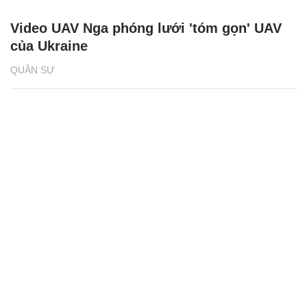
Nữ hành khách người Việt khỏa thân ở sân
bay Philippines vì bị phạt quá hạn visa
THẾ GIỚI
XEM THÊM BÀI VIẾT