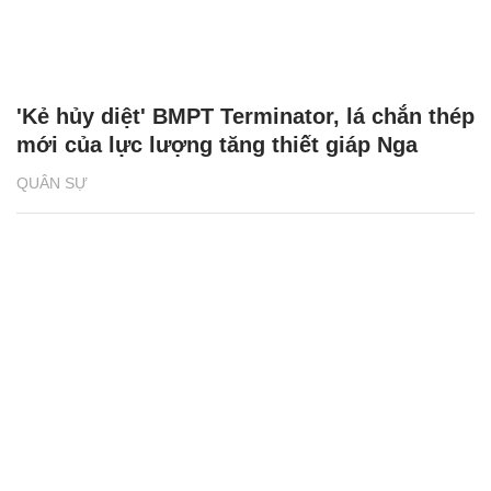
'khủng' của Ukraine
QUÂN SỰ
Video Nga công phá 2 hệ thống tên lửa Mỹ
ở tây nam Ukraine