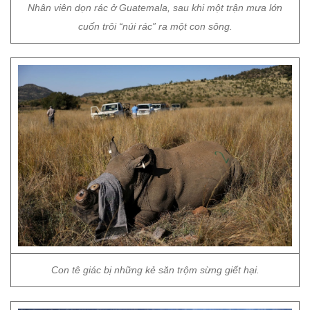
Nhân viên dọn rác ở Guatemala, sau khi một trận mưa lớn
cuốn trôi “núi rác” ra một con sông.
Con tê giác bị những kẻ săn trộm sừng giết hại.