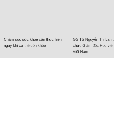
cùng lúc 2 tên lửa chống tăng
QUÂN SỰ
'Kẻ hủy diệt' BMPT Terminator, lá chắn thép