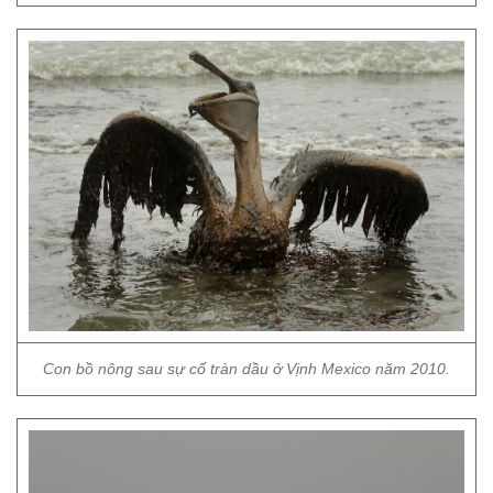
Con bồ nông sau sự cố tràn dầu ở Vịnh Mexico năm 2010.