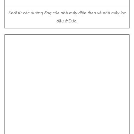
Bucharest (Romania). Khi những người tham gia đã đeo
những chiếc mặt nạ phòng độc cũ để thể hiện những vấn đề
mà thế giới đang phải đối mặt.
Thanh Bình (lược dịch)
Những bức ảnh kinh hoàng về rác thải phủ kín
nhiều nơi trên thế giới
Người đàn ông có vũ trang lái xe vào đám đông
người biểu tình ở Mỹ
Nghị sĩ Anh cáo buộc Đức 'lừa dối' châu Âu và kêu
gọi ngừng hợp tác với Nga
Chủ đề:
Ô nhiễm môi trường
rác thải