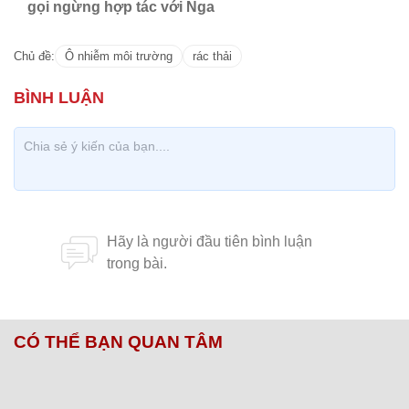
Chăm sóc sức khỏe cần thực hiện
GS.TS Nguyễn Thị Lan ti
ngay khi cơ thể còn khỏe
chức Giám đốc Học viện
Việt Nam
'Kẻ hủy diệt' BMPT Terminator chịu được