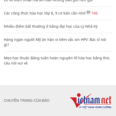
toasoan@infonet.vn
Email: