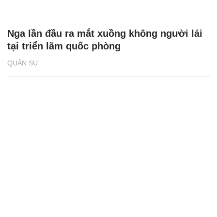
FPV Nga truy đuổi, hạ gục xe tăng Mỹ viện
trợ cho Ukraine trong đêm
QUÂN SỰ