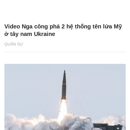
QUÂN SỰ
Nga hé lộ phiên bản xuất khẩu của hệ
thống phòng không tầm ngắn Komar