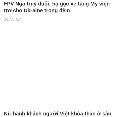
Đọc nhiều
Bình luận nhiều
Phó Đoàn ĐBQH Hà Giang Vương Ngọc Hà bị kỷ luật
Cách học thuộc nhanh Bảng công thức lượng giác bằng thơ,
"thần chú"
17
Bảng công thức đạo hàm nguyên hàm cơ bản cần nhớ
Clip lột tả chân thực cảnh anh trai và em gái như 'chó với
mèo', người tinh ý còn phát hiện một vấn đề trong giáo dục
con
20 số điện thoại ma ám bạn không bao giờ nên gọi
Các công thức hóa học lớp 8, 9 cơ bản cần nhớ
106
Nhiều điểm bất thường ở bằng đại học của Lý Nhã Kỳ