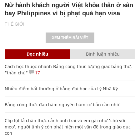
Nữ hành khách người Việt khỏa thân ở sân
bay Philippines vì bị phạt quá hạn visa
THẾ GIỚI
XEM THÊM BÀI VIẾT
Đọc nhiều
Bình luận nhiều
Cách học thuộc nhanh Bảng công thức lượng giác bằng thơ,
"thần chú"
17
Nhiều điểm bất thường ở bằng đại học của Lý Nhã Kỳ
Bảng công thức đạo hàm nguyên hàm cơ bản cần nhớ
Clip lột tả chân thực cảnh anh trai và em gái như 'chó với
mèo', người tinh ý còn phát hiện một vấn đề trong giáo dục
con