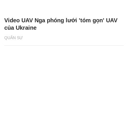
Video UAV Nga phóng lưới 'tóm gọn' UAV
của Ukraine
QUÂN SỰ