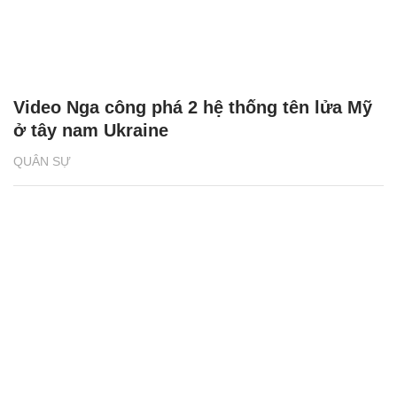
Video Nga công phá 2 hệ thống tên lửa Mỹ
ở tây nam Ukraine
QUÂN SỰ