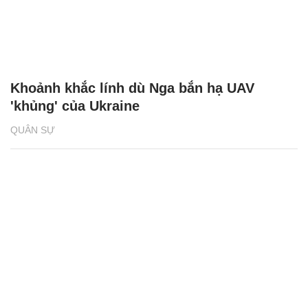
Khoảnh khắc lính dù Nga bắn hạ UAV
'khủng' của Ukraine
QUÂN SỰ