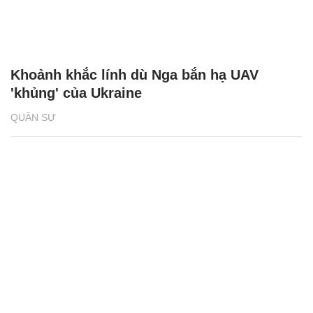
Khoảnh khắc lính dù Nga bắn hạ UAV
'khủng' của Ukraine
QUÂN SỰ