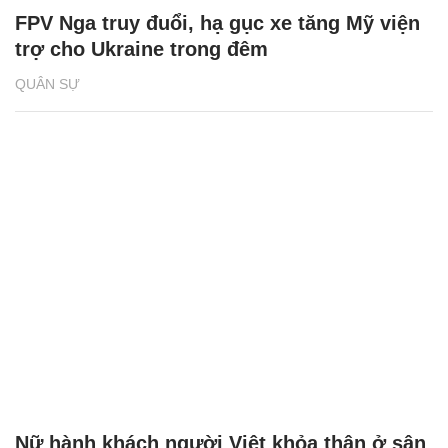
FPV Nga truy đuổi, hạ gục xe tăng Mỹ viện
trợ cho Ukraine trong đêm
QUÂN SỰ
Nữ hành khách người Việt khỏa thân ở sân