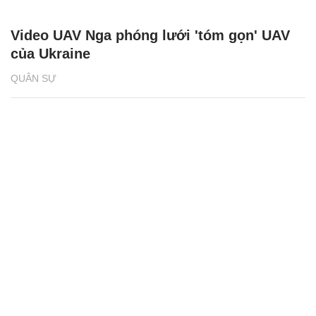
Video UAV Nga phóng lưới 'tóm gọn' UAV
của Ukraine
QUÂN SỰ