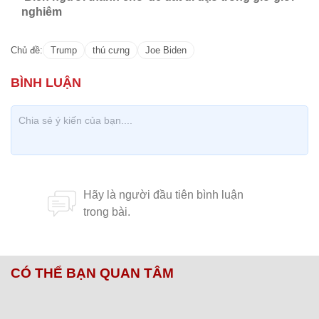
nghiêm
Chủ đề:
Trump
thú cưng
Joe Biden
CÓ THỂ BẠN QUAN TÂM