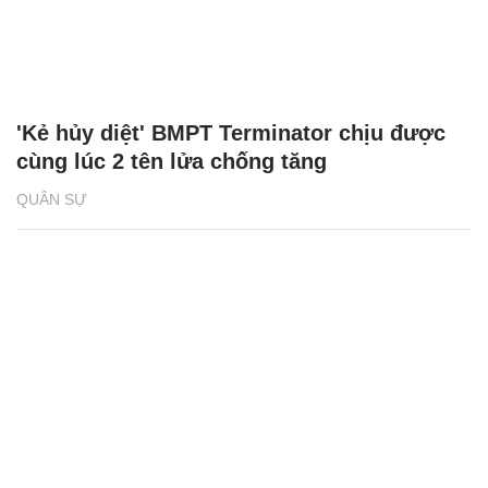
'Kẻ hủy diệt' BMPT Terminator chịu được
cùng lúc 2 tên lửa chống tăng
QUÂN SỰ