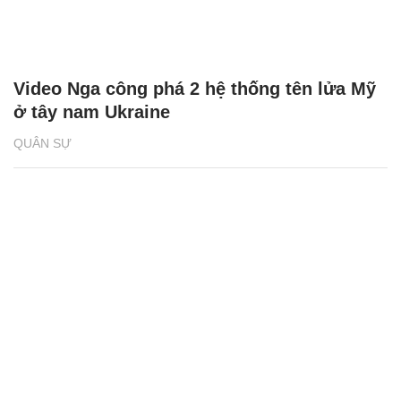
Video Nga công phá 2 hệ thống tên lửa Mỹ
ở tây nam Ukraine
QUÂN SỰ