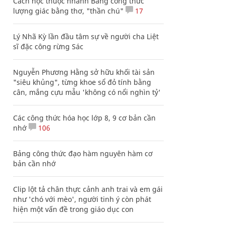
Cách học thuộc nhanh Bảng công thức
lượng giác bằng thơ, "thần chú"
17
Lý Nhã Kỳ lần đầu tâm sự về người cha Liệt
sĩ đặc công rừng Sác
Nguyễn Phương Hằng sở hữu khối tài sản
"siêu khủng", từng khoe sổ đỏ tính bằng
cân, mắng cựu mẫu 'không có nổi nghìn tỷ'
Các công thức hóa học lớp 8, 9 cơ bản cần
nhớ
106
Bảng công thức đạo hàm nguyên hàm cơ
bản cần nhớ
Clip lột tả chân thực cảnh anh trai và em gái
như 'chó với mèo', người tinh ý còn phát
hiện một vấn đề trong giáo dục con