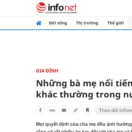
Đời sống
Thị trường
Thế giới
GIA ĐÌNH
Những bà mẹ nổi tiế
khác thường trong nu
Mọi quyết định của cha mẹ đều ảnh hưởng 
rằng có rất nhiều áp lực đối với cha mẹ v