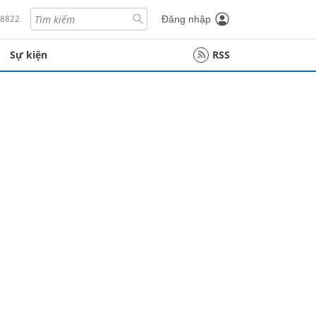
18822
Đăng nhập
Sự kiện
RSS