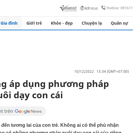
Hotline: 09161
Gia đình
Giới trẻ
Khỏe - đẹp
Chuyện lạ
Quân sự
10/12/2022 13:34 (GMT+07:00)
ng áp dụng phương pháp
ôi dạy con cái
đến tương lai của con trẻ. Không ai có thể phủ nhận
à họ có những phương pháp nuôi dạy con cái của riêng