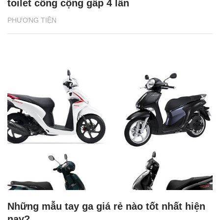
toilet công cộng gấp 4 lần
PHƯƠNG TIỆN
Những mẫu tay ga giá rẻ nào tốt nhất hiện
nay?