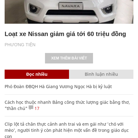
Loạt xe Nissan giảm giá tới 60 triệu đồng
PHƯƠNG TIỆN
XEM THÊM BÀI VIẾT
Đọc nhiều
Bình luận nhiều
Phó Đoàn ĐBQH Hà Giang Vương Ngọc Hà bị kỷ luật
Cách học thuộc nhanh Bảng công thức lượng giác bằng thơ,
"thần chú"
17
Clip lột tả chân thực cảnh anh trai và em gái như 'chó với
mèo', người tinh ý còn phát hiện một vấn đề trong giáo dục
con