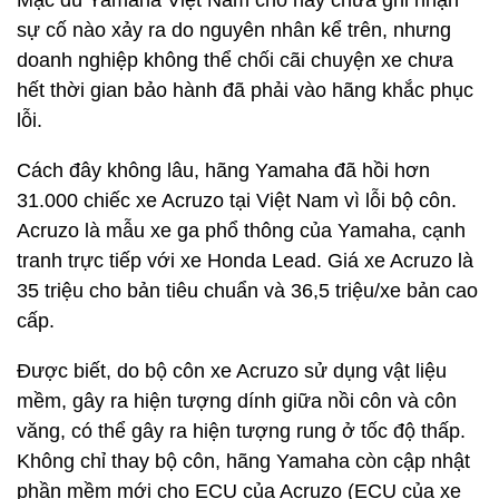
Mặc dù Yamaha Việt Nam cho hay chưa ghi nhận
sự cố nào xảy ra do nguyên nhân kể trên, nhưng
doanh nghiệp không thể chối cãi chuyện xe chưa
hết thời gian bảo hành đã phải vào hãng khắc phục
lỗi.
Cách đây không lâu, hãng Yamaha đã hồi hơn
31.000 chiếc xe Acruzo tại Việt Nam vì lỗi bộ côn.
Acruzo là mẫu xe ga phổ thông của Yamaha, cạnh
tranh trực tiếp với xe Honda Lead. Giá xe Acruzo là
35 triệu cho bản tiêu chuẩn và 36,5 triệu/xe bản cao
cấp.
Được biết, do bộ côn xe Acruzo sử dụng vật liệu
mềm, gây ra hiện tượng dính giữa nồi côn và côn
văng, có thể gây ra hiện tượng rung ở tốc độ thấp.
Không chỉ thay bộ côn, hãng Yamaha còn cập nhật
phần mềm mới cho ECU của Acruzo (ECU của xe