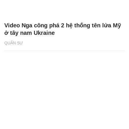
Video Nga công phá 2 hệ thống tên lửa Mỹ
ở tây nam Ukraine
QUÂN SỰ