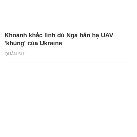
Khoảnh khắc lính dù Nga bắn hạ UAV
'khủng' của Ukraine
QUÂN SỰ