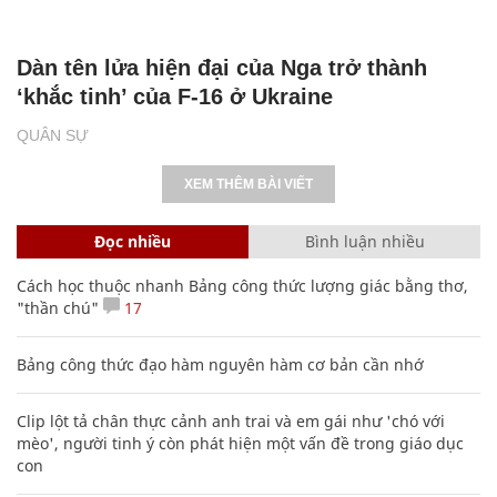
Dàn tên lửa hiện đại của Nga trở thành
‘khắc tinh’ của F-16 ở Ukraine
QUÂN SỰ
XEM THÊM BÀI VIẾT
Đọc nhiều
Bình luận nhiều
Cách học thuộc nhanh Bảng công thức lượng giác bằng thơ,
"thần chú"
17
Bảng công thức đạo hàm nguyên hàm cơ bản cần nhớ
Clip lột tả chân thực cảnh anh trai và em gái như 'chó với
mèo', người tinh ý còn phát hiện một vấn đề trong giáo dục
con