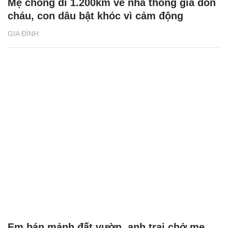
Mẹ chồng đi 1.200km về nhà thông gia đón
cháu, con dâu bật khóc vì cảm động
GIA ĐÌNH
Em bán mảnh đất vườn, anh trai chở mẹ