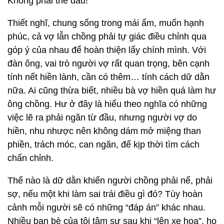
Không phải thế đâu!
Thiết nghĩ, chung sống trong mái ấm, muốn hạnh
phúc, cả vợ lẫn chồng phải tự giác điều chỉnh qua
góp ý của nhau để hoàn thiện lấy chính mình. Với
đàn ông, vai trò người vợ rất quan trọng, bên cạnh
tính nết hiền lành, cần có thêm… tính cách dữ dằn
nữa. Ai cũng thừa biết, nhiều bà vợ hiền quá làm hư
ông chồng. Hư ở đây là hiểu theo nghĩa có những
việc lẽ ra phải ngăn từ đầu, nhưng người vợ do
hiền, nhu nhược nên không dám mở miệng than
phiền, trách móc, can ngăn, để kịp thời tìm cách
chấn chỉnh.
Thế nào là dữ dằn khiến người chồng phải nể, phải
sợ, nếu một khi làm sai trái điều gì đó? Tùy hoàn
cảnh mỗi người sẽ có những “đáp án” khác nhau.
Nhiều bạn bè của tôi tâm sự sau khi “lên xe hoa”, họ