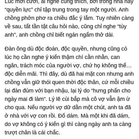
Lúc mới cưới, ai nghe cũng thích, bởi trong nhà này
“quyền lực” chỉ tập trung trong tay một người. Anh
chồng phởn phơ ra chiều đắc ý lắm. Tuy nhiên càng
về sau, tất tần tật câu hỏi nào, cũng chỉ nghe “tùy
anh”, anh chồng chỉ biết ngán ngẩm thở dài.
Đàn ông dù độc đoán, độc quyền, nhưng cũng có
lúc họ cần nghe ý kiến thậm chí cằn nhằn, can
ngăn, trách móc của người vợ, chứ họ không thể…
độc diễn mãi. Thì đây, dù đã hai mặt con nhưng anh
chồng vẫn giữ thói quen thời độc thân, cứ mỗi chiều
lại đàn đúm với bạn nhậu, lại lý do “hưng phấn cho
ngày mai đi làm”. Lý lẽ cùi bắp mà cô vợ vẫn ậm ừ
cho qua. Nếu người vợ dữ dằn một chút, anh ta đã
ở nhà với vợ con rồi. Đố dám. Mà một khi đã dám,
do vợ không có ý kiến gì thì càng ngày anh ta càng
trượt chân là cái chắc.