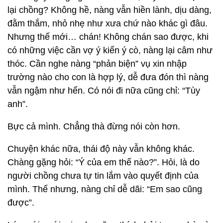
lại chồng? Không hề, nàng vẫn hiền lành, dịu dàng,
đằm thắm, nhỏ nhẹ như xưa chứ nào khác gì đâu.
Nhưng thế mới… chán! Không chán sao được, khi
có những việc cần vợ ý kiến ý cò, nàng lại câm như
thóc. Cần nghe nàng “phản biện” vụ xin nhập
trường nào cho con là hợp lý, dễ đưa đón thì nàng
vẫn ngậm như hến. Có nói đi nữa cũng chỉ: “Tùy
anh”.
Bực cả mình. Chẳng thà đừng nói còn hơn.
Chuyện khác nữa, thái độ này vẫn không khác.
Chàng gặng hỏi: “Ý của em thế nào?”. Hỏi, là do
người chồng chưa tự tin lắm vào quyết định của
mình. Thế nhưng, nàng chỉ dễ dãi: “Em sao cũng
được”.