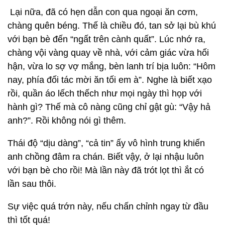
Lại nữa, đã có hẹn dẫn con qua ngoại ăn cơm,
chàng quên béng. Thế là chiều đó, tan sở lại bù khú
với bạn bè đến “ngất trên cành quất”. Lúc nhớ ra,
chàng vội vàng quay về nhà, với cảm giác vừa hối
hận, vừa lo sợ vợ mắng, bèn lanh trí bịa luôn: “Hôm
nay, phía đối tác mời ăn tối em à”. Nghe là biết xạo
rồi, quần áo lếch thếch như mọi ngày thì họp với
hành gì? Thế mà cô nàng cũng chỉ gật gù: “Vậy hả
anh?”. Rồi không nói gì thêm.
Thái độ “dịu dàng”, “cả tin” ấy vô hình trung khiến
anh chồng đâm ra chán. Biết vậy, ở lại nhậu luôn
với bạn bè cho rồi! Mà lần này đã trót lọt thì ắt có
lần sau thôi.
Sự việc quá trớn này, nếu chấn chỉnh ngay từ đầu
thì tốt quá!