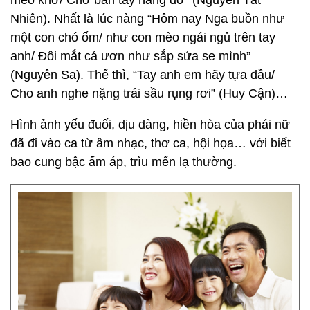
mèo khờ/ Chờ bàn tay nâng đỡ” (Nguyễn Tất
Nhiên). Nhất là lúc nàng “Hôm nay Nga buồn như
một con chó ốm/ như con mèo ngái ngủ trên tay
anh/ Ðôi mắt cá ươn như sắp sửa se mình”
(Nguyên Sa). Thế thì, “Tay anh em hãy tựa đầu/
Cho anh nghe nặng trái sầu rụng rơi” (Huy Cận)…
Hình ảnh yếu đuối, dịu dàng, hiền hòa của phái nữ
đã đi vào ca từ âm nhạc, thơ ca, hội họa… với biết
bao cung bậc ấm áp, trìu mến lạ thường.