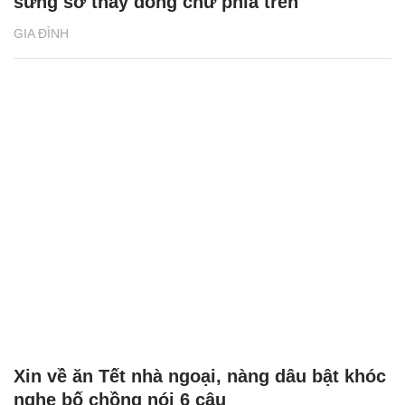
sững sờ thấy dòng chữ phía trên
GIA ĐÌNH
Xin về ăn Tết nhà ngoại, nàng dâu bật khóc
nghe bố chồng nói 6 câu