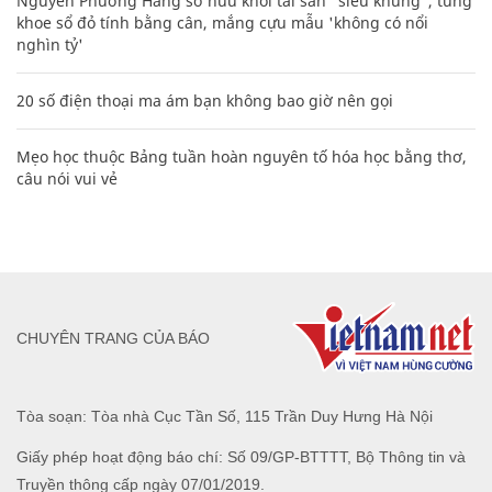
Nguyễn Phương Hằng sở hữu khối tài sản "siêu khủng", từng
khoe sổ đỏ tính bằng cân, mắng cựu mẫu 'không có nổi
nghìn tỷ'
20 số điện thoại ma ám bạn không bao giờ nên gọi
Mẹo học thuộc Bảng tuần hoàn nguyên tố hóa học bằng thơ,
câu nói vui vẻ
CHUYÊN TRANG CỦA BÁO
Tòa soạn: Tòa nhà Cục Tần Số, 115 Trần Duy Hưng Hà Nội
Giấy phép hoạt động báo chí: Số 09/GP-BTTTT, Bộ Thông tin và
Truyền thông cấp ngày 07/01/2019.