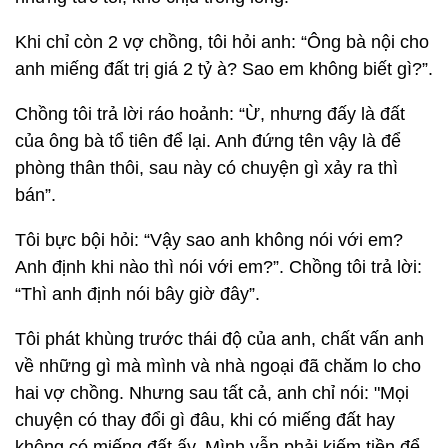
Khi chỉ còn 2 vợ chồng, tôi hỏi anh: “Ông bà nội cho
anh miếng đất trị giá 2 tỷ à? Sao em không biết gì?”.
Chồng tôi trả lời ráo hoảnh: “Ừ, nhưng đấy là đất
của ông bà tổ tiên để lại. Anh đứng tên vậy là để
phòng thân thôi, sau này có chuyện gì xảy ra thì
bán”.
Tôi bực bội hỏi: “Vậy sao anh không nói với em?
Anh định khi nào thì nói với em?”. Chồng tôi trả lời:
“Thì anh định nói bây giờ đây”.
Tôi phát khùng trước thái độ của anh, chất vấn anh
về những gì mà mình và nhà ngoại đã chăm lo cho
hai vợ chồng. Nhưng sau tất cả, anh chỉ nói: "Mọi
chuyện có thay đổi gì đâu, khi có miếng đất hay
không có miếng đất ấy. Mình vẫn phải kiếm tiền để