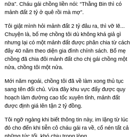
nữa”. Cháu gái chồng liền nói: “Thằng Bin thì có
mảnh đất 2 tỷ ở quê rồi mà mợ”.
Tôi giật mình hỏi mảnh đất 2 tỷ đâu ra, thì vỡ lẽ...
Chuyện là, bố mẹ chồng tôi dù không khá giả gì
nhưng lại có một mảnh đất được phân chia từ cách
đây 40 năm theo diện gia đình chính sách. Bố mẹ
chồng đã chia đôi mảnh đất cho chị gái chồng một
nửa, chồng tôi một nửa.
Mới năm ngoái, chồng tôi đã về làm xong thủ tục
sang tên đổi chủ. Vừa đây khu vực đấy được quy
hoạch làm đường cao tốc xuyên tỉnh, mảnh đất
được định giá lên tận 2 tỷ đồng.
Tôi ngỡ ngàng khi biết thông tin này, im lặng từ lúc
đó cho đến khi tiễn cô cháu gái ra về, cố nén tất cả
những tức tối, khó chịu trong lòng.