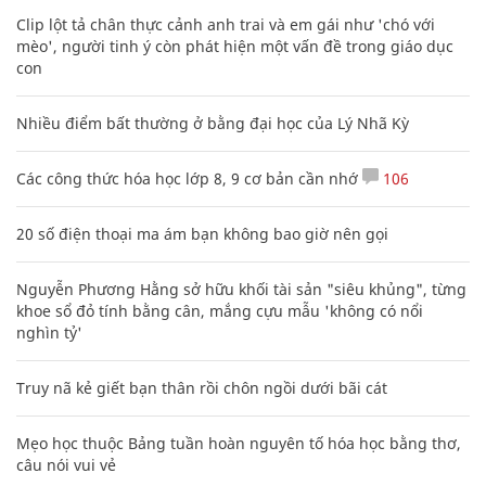
Clip lột tả chân thực cảnh anh trai và em gái như 'chó với
mèo', người tinh ý còn phát hiện một vấn đề trong giáo dục
con
Nhiều điểm bất thường ở bằng đại học của Lý Nhã Kỳ
Các công thức hóa học lớp 8, 9 cơ bản cần nhớ
106
20 số điện thoại ma ám bạn không bao giờ nên gọi
Nguyễn Phương Hằng sở hữu khối tài sản "siêu khủng", từng
khoe sổ đỏ tính bằng cân, mắng cựu mẫu 'không có nổi
nghìn tỷ'
Truy nã kẻ giết bạn thân rồi chôn ngồi dưới bãi cát
Mẹo học thuộc Bảng tuần hoàn nguyên tố hóa học bằng thơ,
câu nói vui vẻ