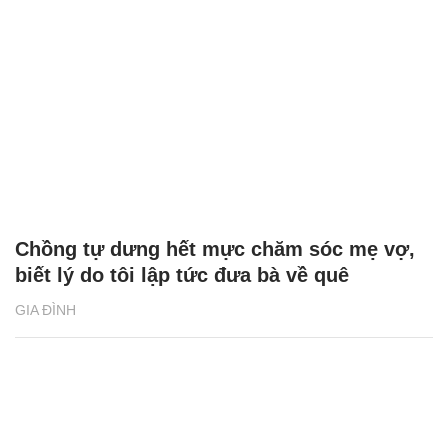
Chồng tự dưng hết mực chăm sóc mẹ vợ,
biết lý do tôi lập tức đưa bà về quê
GIA ĐÌNH