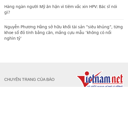
Hàng ngàn người Mỹ ân hận vì tiêm vắc xin HPV: Bác sĩ nói
gì?
Nguyễn Phương Hằng sở hữu khối tài sản "siêu khủng", từng
khoe sổ đỏ tính bằng cân, mắng cựu mẫu 'không có nổi
nghìn tỷ'
CHUYÊN TRANG CỦA BÁO
Tòa soạn: Tòa nhà Cục Tần Số, 115 Trần Duy Hưng Hà Nội
Giấy phép hoạt động báo chí: Số 09/GP-BTTTT, Bộ Thông tin và
Truyền thông cấp ngày 07/01/2019.