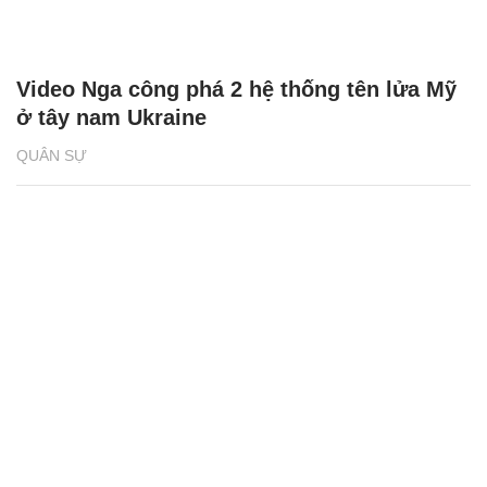
Video Nga công phá 2 hệ thống tên lửa Mỹ
ở tây nam Ukraine
QUÂN SỰ