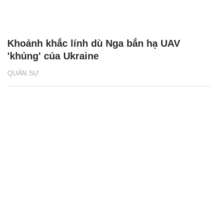
Khoảnh khắc lính dù Nga bắn hạ UAV
'khủng' của Ukraine
QUÂN SỰ