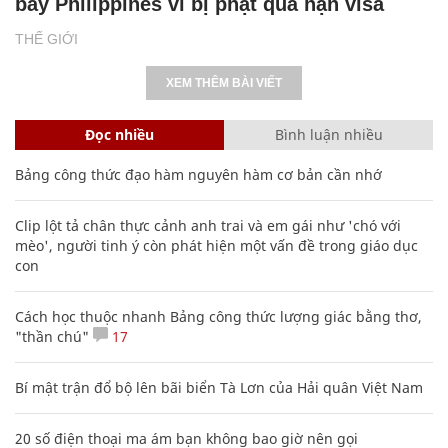
bay Philippines vì bị phạt quá hạn visa
THẾ GIỚI
XEM THÊM BÀI VIẾT
Đọc nhiều
Bình luận nhiều
Bảng công thức đạo hàm nguyên hàm cơ bản cần nhớ
Clip lột tả chân thực cảnh anh trai và em gái như 'chó với
mèo', người tinh ý còn phát hiện một vấn đề trong giáo dục
con
Cách học thuộc nhanh Bảng công thức lượng giác bằng thơ,
"thần chú"
17
Bí mật trận đổ bộ lên bãi biển Tà Lơn của Hải quân Việt Nam
20 số điện thoại ma ám bạn không bao giờ nên gọi