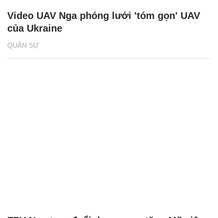
Video UAV Nga phóng lưới 'tóm gọn' UAV
của Ukraine
QUÂN SỰ