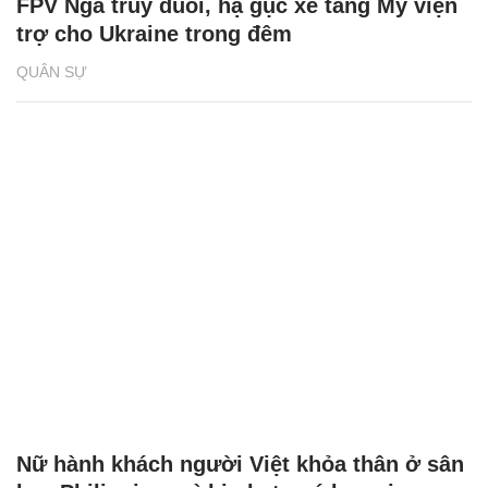
FPV Nga truy đuổi, hạ gục xe tăng Mỹ viện
trợ cho Ukraine trong đêm
QUÂN SỰ
Nữ hành khách người Việt khỏa thân ở sân