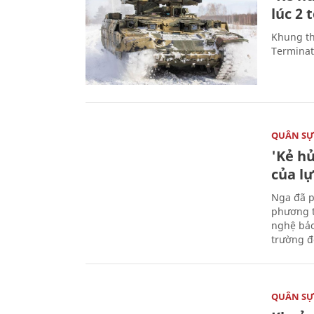
lúc 2 
Khung th
Terminato
QUÂN S
'Kẻ h
của l
Nga đã p
phương t
nghệ bảo
trường đô
QUÂN S