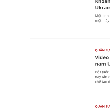
Khoản
Ukrai
Một lính
một máy 
QUÂN S
Video
nam U
Bộ Quốc 
này tấn 
chế tạo 
QUÂN S