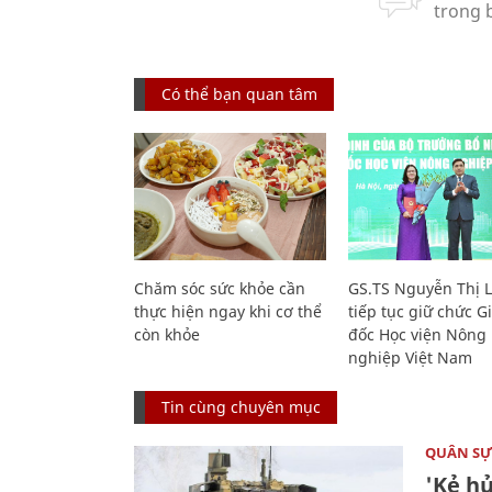
Có thể bạn quan tâm
Chăm sóc sức khỏe cần
GS.TS Nguyễn Thị 
thực hiện ngay khi cơ thể
tiếp tục giữ chức 
còn khỏe
đốc Học viện Nông
nghiệp Việt Nam
Tin cùng chuyên mục
QUÂN S
'Kẻ h