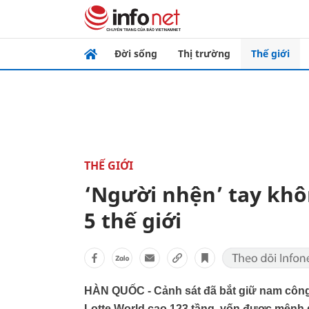
Đời sống
Thị trường
Thế giới
THẾ GIỚI
‘Người nhện’ tay khô
5 thế giới
HÀN QUỐC - Cảnh sát đã bắt giữ nam công 
Lotte World cao 123 tầng, vốn được mệnh da