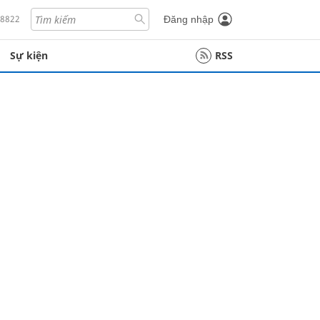
18822
Đăng nhập
Sự kiện
RSS