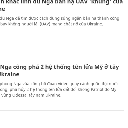
h khắc lính dù Nga bắn hạ UAV 'khủng' của
ne
 dù Nga đã tìm được cách dùng súng ngắn bắn hạ thành công
bay không người lái (UAV) mang chất nổ của Ukraine.
Ự
 Nga công phá 2 hệ thống tên lửa Mỹ ở tây
kraine
phòng Nga vừa công bố đoạn video quay cảnh quân đội nước
công, phá hủy 2 hệ thống tên lửa đất đối không Patriot do Mỹ
ở vùng Odessa, tây nam Ukraine.
Ự