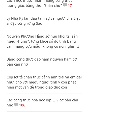
Cách học thuộc nhanh Bảng công thức
lượng giác bằng thơ, "thần chú"
17
Lý Nhã Kỳ lần đầu tâm sự về người cha Liệt
sĩ đặc công rừng Sác
Nguyễn Phương Hằng sở hữu khối tài sản
"siêu khủng", từng khoe sổ đỏ tính bằng
cân, mắng cựu mẫu 'không có nổi nghìn tỷ'
Bảng công thức đạo hàm nguyên hàm cơ
bản cần nhớ
Clip lột tả chân thực cảnh anh trai và em gái
như 'chó với mèo', người tinh ý còn phát
hiện một vấn đề trong giáo dục con
Các công thức hóa học lớp 8, 9 cơ bản cần
nhớ
106