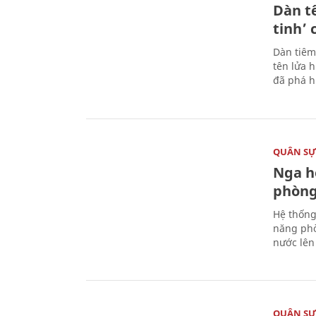
Dàn t
tinh’ 
Dàn tiêm
tên lửa 
đã phá h
QUÂN S
Nga h
phòng
Hệ thống
năng phò
nước lên 
QUÂN S