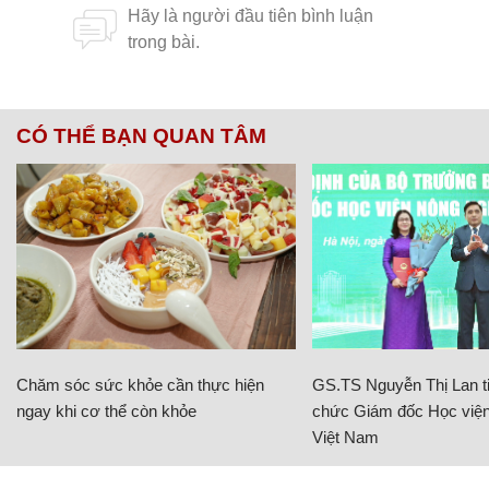
CÓ THỂ BẠN QUAN TÂM
Chăm sóc sức khỏe cần thực hiện
GS.TS Nguyễn Thị Lan ti
ngay khi cơ thể còn khỏe
chức Giám đốc Học viện
Việt Nam