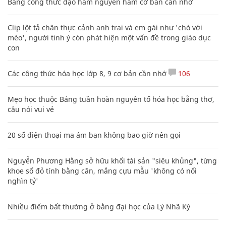
Bảng công thức đạo hàm nguyên hàm cơ bản cần nhớ
Clip lột tả chân thực cảnh anh trai và em gái như 'chó với
mèo', người tinh ý còn phát hiện một vấn đề trong giáo dục
con
Các công thức hóa học lớp 8, 9 cơ bản cần nhớ
106
Mẹo học thuộc Bảng tuần hoàn nguyên tố hóa học bằng thơ,
câu nói vui vẻ
20 số điện thoại ma ám bạn không bao giờ nên gọi
Nguyễn Phương Hằng sở hữu khối tài sản "siêu khủng", từng
khoe sổ đỏ tính bằng cân, mắng cựu mẫu 'không có nổi
nghìn tỷ'
Nhiều điểm bất thường ở bằng đại học của Lý Nhã Kỳ