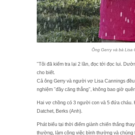
Ông Gerry và bà Lisa 
"Tôi đã kiểm tra lại 2 lần, đọc tới đọc lui. Dư
cho biết.
Cả ông Gerry và người vợ Lisa Cannings đều là
nghiệm "đầy căng thẳng", không bao giờ quên
Hai vợ chồng có 3 người con và 5 đứa cháu. 
Datchet, Berks (Anh).
Phát biểu tại thời điểm giành chiến thắng tha
thường, làm công việc bình thường và chúng tô