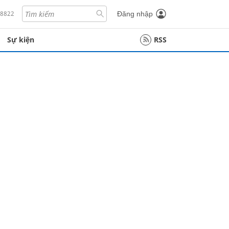
18822
Đăng nhập
Sự kiện
RSS