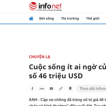
Đời sống
Thị trường
Thế giới
CHUYỆN LẠ
Cuộc sống ít ai ngờ c
số 46 triệu USD
ANH - Cặp vợ chồng đã trúng số trị giá 46
chán và bình thường" đến cuối đời. Tuy nhi