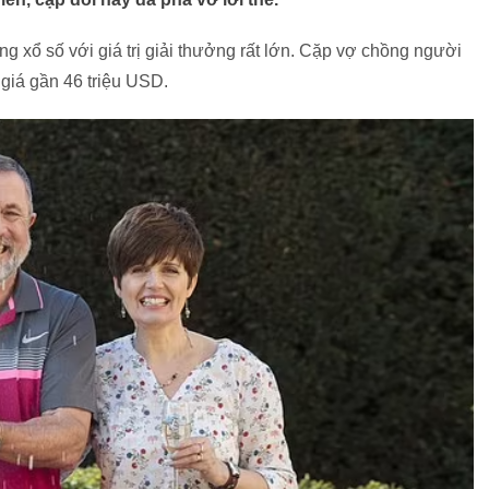
g xổ số với giá trị giải thưởng rất lớn. Cặp vợ chồng người
ị giá gần 46 triệu USD.