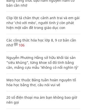
Bảng công thức đạo hàm nguyên hàm cơ
bản cần nhớ
Clip lột tả chân thực cảnh anh trai và em gái
như 'chó với mèo', người tinh ý còn phát
hiện một vấn đề trong giáo dục con
Các công thức hóa học lớp 8, 9 cơ bản cần
nhớ
106
Nguyễn Phương Hằng sở hữu khối tài sản
"siêu khủng", từng khoe sổ đỏ tính bằng
cân, mắng cựu mẫu 'không có nổi nghìn tỷ'
Mẹo học thuộc Bảng tuần hoàn nguyên tố
hóa học bằng thơ, câu nói vui vẻ
20 số điện thoại ma ám bạn không bao giờ
nên gọi