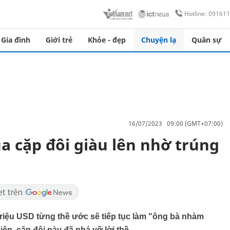
Hotline: 09161
Gia đình
Giới trẻ
Khỏe - đẹp
Chuyện lạ
Quân sự
16/07/2023 09:00 (GMT+07:00)
ủa cặp đôi giàu lên nhờ trúng
 triệu USD từng thề ước sẽ tiếp tục làm "ông bà nhàm
ên, cặp đôi này đã phá vỡ lời thề.