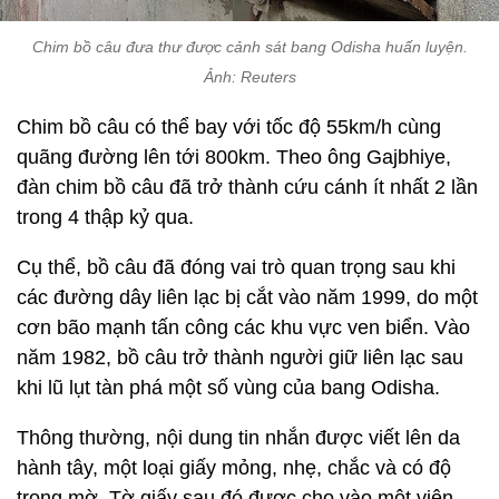
Chim bồ câu đưa thư được cảnh sát bang Odisha huấn luyện.
Ảnh: Reuters
Chim bồ câu có thể bay với tốc độ 55km/h cùng
quãng đường lên tới 800km. Theo ông Gajbhiye,
đàn chim bồ câu đã trở thành cứu cánh ít nhất 2 lần
trong 4 thập kỷ qua.
Cụ thể, bồ câu đã đóng vai trò quan trọng sau khi
các đường dây liên lạc bị cắt vào năm 1999, do một
cơn bão mạnh tấn công các khu vực ven biển. Vào
năm 1982, bồ câu trở thành người giữ liên lạc sau
khi lũ lụt tàn phá một số vùng của bang Odisha.
Thông thường, nội dung tin nhắn được viết lên da
hành tây, một loại giấy mỏng, nhẹ, chắc và có độ
trong mờ. Tờ giấy sau đó được cho vào một viên