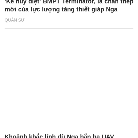
'Kẻ hủy diệt' BMPT Terminator, lá chắn thép
mới của lực lượng tăng thiết giáp Nga
QUÂN SỰ
Khoảnh khắc lính dù Nga bắn hạ UAV