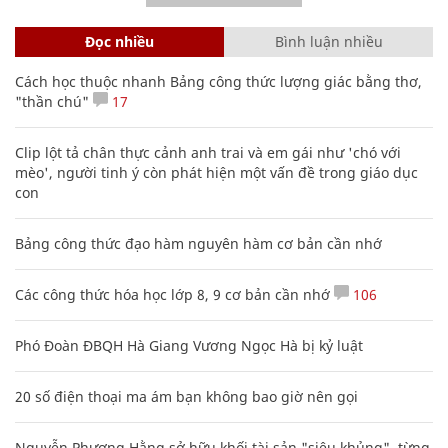
Đọc nhiều
Bình luận nhiều
Cách học thuộc nhanh Bảng công thức lượng giác bằng thơ,
"thần chú"
17
Clip lột tả chân thực cảnh anh trai và em gái như 'chó với
mèo', người tinh ý còn phát hiện một vấn đề trong giáo dục
con
Bảng công thức đạo hàm nguyên hàm cơ bản cần nhớ
Các công thức hóa học lớp 8, 9 cơ bản cần nhớ
106
Phó Đoàn ĐBQH Hà Giang Vương Ngọc Hà bị kỷ luật
20 số điện thoại ma ám bạn không bao giờ nên gọi
Nguyễn Phương Hằng sở hữu khối tài sản "siêu khủng", từng