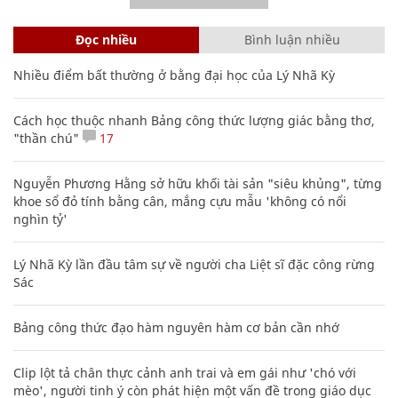
Đọc nhiều
Bình luận nhiều
Nhiều điểm bất thường ở bằng đại học của Lý Nhã Kỳ
Cách học thuộc nhanh Bảng công thức lượng giác bằng thơ,
"thần chú"
17
Nguyễn Phương Hằng sở hữu khối tài sản "siêu khủng", từng
khoe sổ đỏ tính bằng cân, mắng cựu mẫu 'không có nổi
nghìn tỷ'
Lý Nhã Kỳ lần đầu tâm sự về người cha Liệt sĩ đặc công rừng
Sác
Bảng công thức đạo hàm nguyên hàm cơ bản cần nhớ
Clip lột tả chân thực cảnh anh trai và em gái như 'chó với
mèo', người tinh ý còn phát hiện một vấn đề trong giáo dục