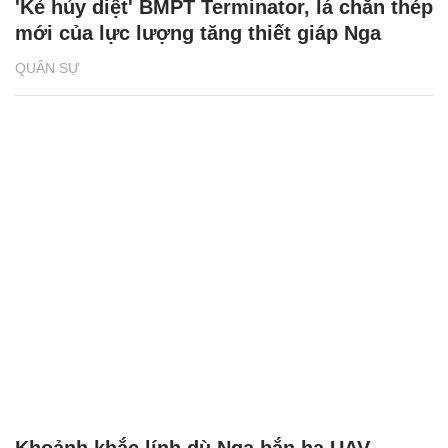
'Kẻ hủy diệt' BMPT Terminator, lá chắn thép
mới của lực lượng tăng thiết giáp Nga
QUÂN SỰ
Khoảnh khắc lính dù Nga bắn hạ UAV