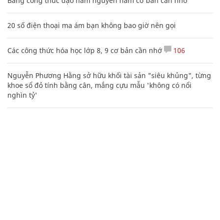
Bảng công thức đạo hàm nguyên hàm cơ bản cần nhớ
20 số điện thoại ma ám bạn không bao giờ nên gọi
Các công thức hóa học lớp 8, 9 cơ bản cần nhớ
106
Nguyễn Phương Hằng sở hữu khối tài sản "siêu khủng", từng
khoe sổ đỏ tính bằng cân, mắng cựu mẫu 'không có nổi
nghìn tỷ'
Mẹo học thuộc Bảng tuần hoàn nguyên tố hóa học bằng thơ,
câu nói vui vẻ
Nhiều điểm bất thường ở bằng đại học của Lý Nhã Kỳ