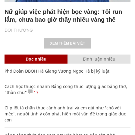
Nữ giúp việc phát hiện bọc vàng: Tôi run
lắm, chưa bao giờ thấy nhiều vàng thế
ĐỜI THƯỜNG
XEM THÊM BÀI VIẾT
Đọc nhiều
Bình luận nhiều
Phó Đoàn ĐBQH Hà Giang Vương Ngọc Hà bị kỷ luật
Cách học thuộc nhanh Bảng công thức lượng giác bằng thơ,
"thần chú"
17
Clip lột tả chân thực cảnh anh trai và em gái như 'chó với
mèo', người tinh ý còn phát hiện một vấn đề trong giáo dục
con