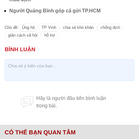
Người Quảng Bình góp cá gửi TP.HCM
Chủ đề:
Ủng hộ
TP Vinh
chia sẻ khó khăn
chống dịch
giãn cách xã hội
hỗ trợ
CÓ THỂ BẠN QUAN TÂM