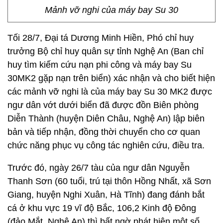
Mảnh vỡ nghi của máy bay Su 30
Tối 28/7, Đại tá Dương Minh Hiền, Phó chỉ huy
trưởng Bộ chỉ huy quân sự tỉnh Nghệ An (Ban chỉ
huy tìm kiếm cứu nạn phi công và máy bay Su
30MK2 gặp nạn trên biển) xác nhận và cho biết hiện
các mảnh vỡ nghi là của máy bay Su 30 MK2 được
ngư dân vớt dưới biển đã được đồn Biên phòng
Diễn Thành (huyện Diên Châu, Nghệ An) lập biên
bản và tiếp nhận, đồng thời chuyển cho cơ quan
chức năng phục vụ công tác nghiên cứu, điều tra.
Trước đó, ngày 26/7 tàu của ngư dân Nguyễn
Thanh Sơn (60 tuổi, trú tại thôn Hồng Nhất, xã Sơn
Giang, huyện Nghi Xuân, Hà Tĩnh) đang đánh bắt
cá ở khu vực 19 vĩ độ Bắc, 106,2 Kinh độ Đông
(đảo Mắt, Nghệ An) thì bất ngờ phát hiện một số