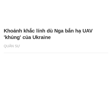
Khoảnh khắc lính dù Nga bắn hạ UAV
'khủng' của Ukraine
QUÂN SỰ