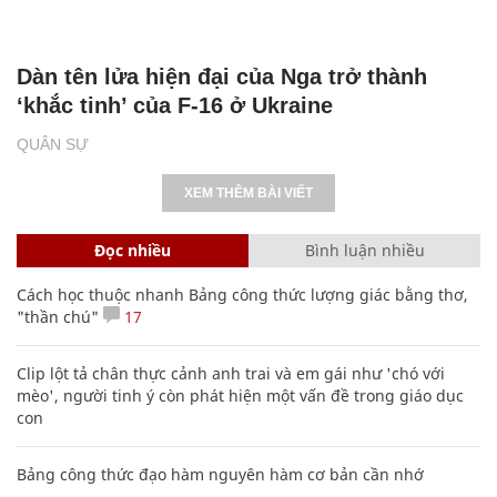
Dàn tên lửa hiện đại của Nga trở thành
‘khắc tinh’ của F-16 ở Ukraine
QUÂN SỰ
XEM THÊM BÀI VIẾT
Đọc nhiều
Bình luận nhiều
Cách học thuộc nhanh Bảng công thức lượng giác bằng thơ,
"thần chú"
17
Clip lột tả chân thực cảnh anh trai và em gái như 'chó với
mèo', người tinh ý còn phát hiện một vấn đề trong giáo dục
con
Bảng công thức đạo hàm nguyên hàm cơ bản cần nhớ