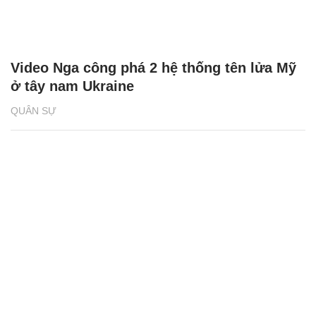
Video Nga công phá 2 hệ thống tên lửa Mỹ
ở tây nam Ukraine
QUÂN SỰ