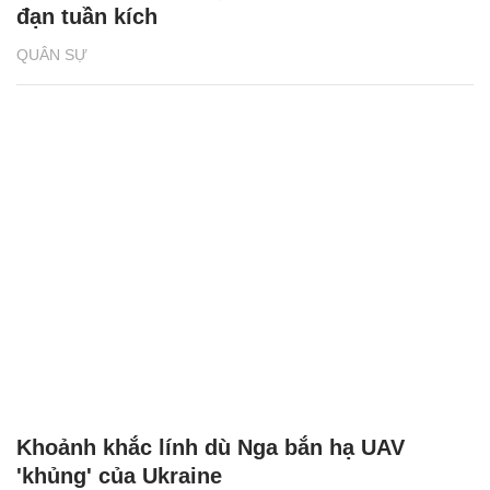
đạn tuần kích
QUÂN SỰ
Khoảnh khắc lính dù Nga bắn hạ UAV
'khủng' của Ukraine