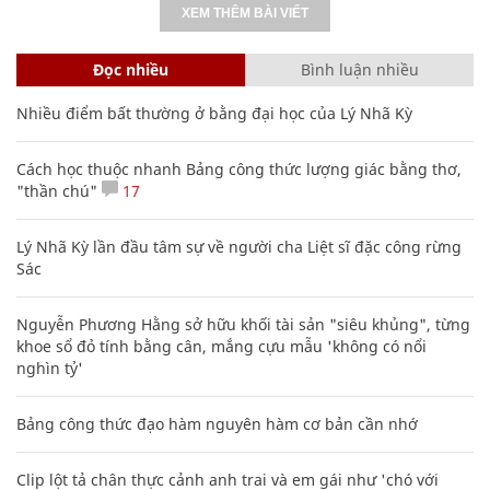
XEM THÊM BÀI VIẾT
Đọc nhiều
Bình luận nhiều
Nhiều điểm bất thường ở bằng đại học của Lý Nhã Kỳ
Cách học thuộc nhanh Bảng công thức lượng giác bằng thơ,
"thần chú"
17
Lý Nhã Kỳ lần đầu tâm sự về người cha Liệt sĩ đặc công rừng
Sác
Nguyễn Phương Hằng sở hữu khối tài sản "siêu khủng", từng
khoe sổ đỏ tính bằng cân, mắng cựu mẫu 'không có nổi
nghìn tỷ'
Bảng công thức đạo hàm nguyên hàm cơ bản cần nhớ
Clip lột tả chân thực cảnh anh trai và em gái như 'chó với