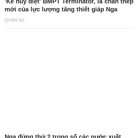
'Kẻ hủy diệt' BMPT Terminator, lá chắn thép
mới của lực lượng tăng thiết giáp Nga
QUÂN SỰ
Nga đứng thứ 2 trong số các nước xuất