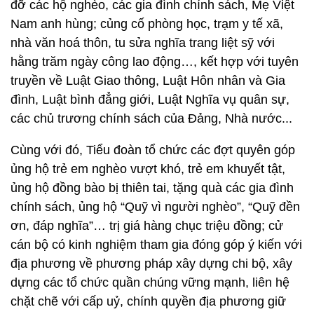
đỡ các hộ nghèo, các gia đình chính sách, Mẹ Việt
Nam anh hùng; củng cố phòng học, trạm y tế xã,
nhà văn hoá thôn, tu sửa nghĩa trang liệt sỹ với
hằng trăm ngày công lao động…, kết hợp với tuyên
truyền về Luật Giao thông, Luật Hôn nhân và Gia
đình, Luật bình đẳng giới, Luật Nghĩa vụ quân sự,
các chủ trương chính sách của Đảng, Nhà nước...
Cùng với đó, Tiểu đoàn tổ chức các đợt quyên góp
ủng hộ trẻ em nghèo vượt khó, trẻ em khuyết tật,
ủng hộ đồng bào bị thiên tai, tặng quà các gia đình
chính sách, ủng hộ “Quỹ vì người nghèo”, “Quỹ đền
ơn, đáp nghĩa”… trị giá hàng chục triệu đồng; cử
cán bộ có kinh nghiệm tham gia đóng góp ý kiến với
địa phương về phương pháp xây dựng chi bộ, xây
dựng các tổ chức quần chúng vững mạnh, liên hệ
chặt chẽ với cấp uỷ, chính quyền địa phương giữ