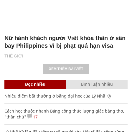
Nữ hành khách người Việt khỏa thân ở sân
bay Philippines vì bị phạt quá hạn visa
THẾ GIỚI
XEM THÊM BÀI VIẾT
Đọc nhiều
Bình luận nhiều
Nhiều điểm bất thường ở bằng đại học của Lý Nhã Kỳ
Cách học thuộc nhanh Bảng công thức lượng giác bằng thơ,
"thần chú"
17
Lý Nhã Kỳ lần đầu tâm sự về người cha Liệt sĩ đặc công rừng