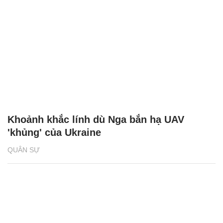
Khoảnh khắc lính dù Nga bắn hạ UAV
'khủng' của Ukraine
QUÂN SỰ