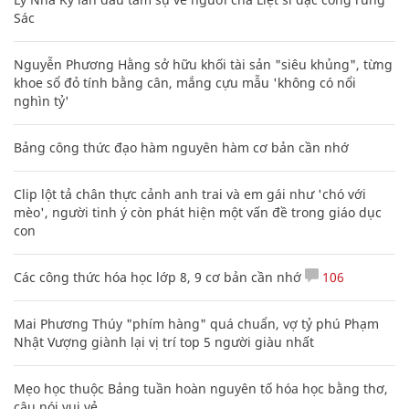
Sác
Nguyễn Phương Hằng sở hữu khối tài sản "siêu khủng", từng
khoe sổ đỏ tính bằng cân, mắng cựu mẫu 'không có nổi
nghìn tỷ'
Bảng công thức đạo hàm nguyên hàm cơ bản cần nhớ
Clip lột tả chân thực cảnh anh trai và em gái như 'chó với
mèo', người tinh ý còn phát hiện một vấn đề trong giáo dục
con
Các công thức hóa học lớp 8, 9 cơ bản cần nhớ
106
Mai Phương Thúy "phím hàng" quá chuẩn, vợ tỷ phú Phạm
Nhật Vượng giành lại vị trí top 5 người giàu nhất
Mẹo học thuộc Bảng tuần hoàn nguyên tố hóa học bằng thơ,
câu nói vui vẻ