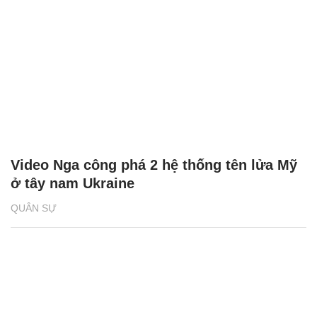
Video Nga công phá 2 hệ thống tên lửa Mỹ
ở tây nam Ukraine
QUÂN SỰ