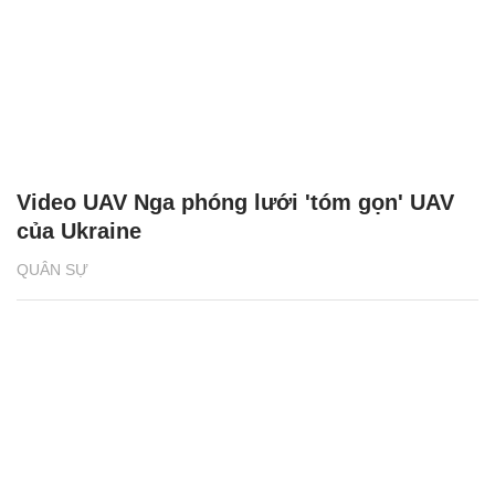
Video UAV Nga phóng lưới 'tóm gọn' UAV
của Ukraine
QUÂN SỰ