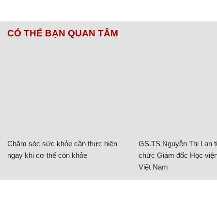
CÓ THỂ BẠN QUAN TÂM
Chăm sóc sức khỏe cần thực hiện
GS.TS Nguyễn Thị Lan ti
ngay khi cơ thể còn khỏe
chức Giám đốc Học viện
Việt Nam