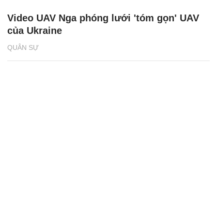
Video UAV Nga phóng lưới 'tóm gọn' UAV
của Ukraine
QUÂN SỰ