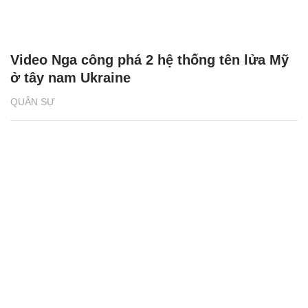
Video Nga công phá 2 hệ thống tên lửa Mỹ
ở tây nam Ukraine
QUÂN SỰ