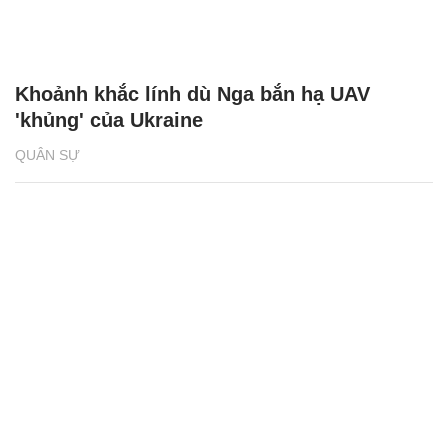
Khoảnh khắc lính dù Nga bắn hạ UAV
'khủng' của Ukraine
QUÂN SỰ