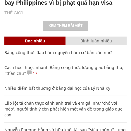
bay Philippines vì bị phạt quá hạn visa
THẾ GIỚI
XEM THÊM BÀI VIẾT
Đọc nhiều
Bình luận nhiều
Bảng công thức đạo hàm nguyên hàm cơ bản cần nhớ
Cách học thuộc nhanh Bảng công thức lượng giác bằng thơ,
"thần chú"
17
Nhiều điểm bất thường ở bằng đại học của Lý Nhã Kỳ
Clip lột tả chân thực cảnh anh trai và em gái như 'chó với
mèo', người tinh ý còn phát hiện một vấn đề trong giáo dục
con
Nguyễn Phương Hằng sở hữu khối tài sản "siêu khủng", từng