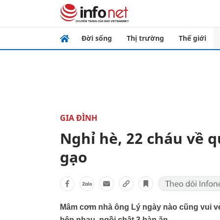
Đời sống
Thị trường
Thế giới
GIA ĐÌNH
Nghỉ hè, 22 cháu về q
gạo
Mâm cơm nhà ông Lý ngày nào cũng vui vẻ,
bên nhau, ngồi chật 3 bàn ăn.