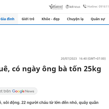
Hotline: 09161
Gia đình
Giới trẻ
Khỏe - đẹp
Chuyện lạ
Quân sự
20/07/2023 16:40 (GMT+07:00)
uê, có ngày ông bà tốn 25kg
 sôi động. 22 người cháu từ lớn đến nhỏ, quây quần