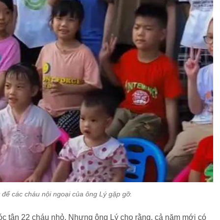
t để các cháu nội ngoại của ông Lý gặp gỡ.
sóc tận 22 cháu nhỏ. Nhưng ông Lý cho rằng, cả năm mới có