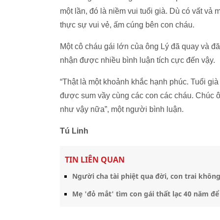
một lần, đó là niềm vui tuổi già. Dù có vất v
thực sự vui vẻ, ấm cúng bên con cháu.
Một cô cháu gái lớn của ông Lý đã quay và đăn
nhận được nhiều bình luận tích cực đến vậy.
“Thật là một khoảnh khắc hạnh phúc. Tuổi gi
được sum vầy cùng các con các cháu. Chúc ô
như vậy nữa”, một người bình luận.
Tú Linh
TIN LIÊN QUAN
Người cha tài phiệt qua đời, con trai khôn
Mẹ 'đỏ mắt' tìm con gái thất lạc 40 năm để