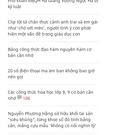
Phó Đoàn ĐBQH Hà Giang Vương Ngọc Hà bị
kỷ luật
Clip lột tả chân thực cảnh anh trai và em gái
như 'chó với mèo', người tinh ý còn phát
hiện một vấn đề trong giáo dục con
Bảng công thức đạo hàm nguyên hàm cơ
bản cần nhớ
20 số điện thoại ma ám bạn không bao giờ
nên gọi
Các công thức hóa học lớp 8, 9 cơ bản cần
nhớ
106
Nguyễn Phương Hằng sở hữu khối tài sản
"siêu khủng", từng khoe sổ đỏ tính bằng
cân, mắng cựu mẫu 'không có nổi nghìn tỷ'