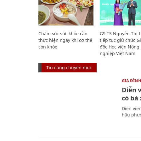
Chăm sóc sức khỏe cần
GS.TS Nguyễn Thị 
thực hiện ngay khi cơ thể
tiếp tục giữ chức 
còn khỏe
đốc Học viện Nông
nghiệp Việt Nam
Tin cùng chuyên mục
GIA ĐÌN
Diễn 
có bà
Diễn viê
hậu phươ