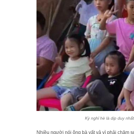
Kỳ nghỉ hè là dịp duy nhấ
Nhiều người nói ông bà vất vả vì phải chăm 