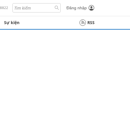
18822
Đăng nhập
Sự kiện
RSS