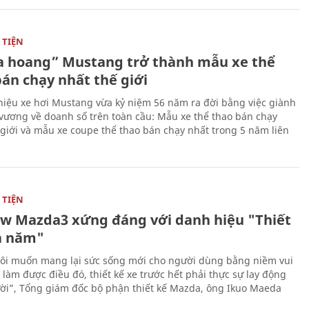
TIỆN
 hoang” Mustang trở thành mẫu xe thể
bán chạy nhất thế giới
iệu xe hơi Mustang vừa kỷ niệm 56 năm ra đời bằng việc giành
 vương về doanh số trên toàn cầu: Mẫu xe thể thao bán chạy
 giới và mẫu xe coupe thể thao bán chạy nhất trong 5 năm liên
TIỆN
ew Mazda3 xứng đáng với danh hiệu "Thiết
a năm"
ôi muốn mang lại sức sống mới cho người dùng bằng niềm vui
ể làm được điều đó, thiết kế xe trước hết phải thực sự lay động
ời”, Tổng giám đốc bộ phận thiết kế Mazda, ông Ikuo Maeda