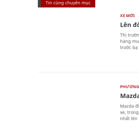
Tin cùng chuyên mục
XE MỚI
Lên đờ
Thị trườ
hàng muố
trước bạ
PHƯƠNG 
Mazda
Mazda đồ
xe, tron
nhất lên