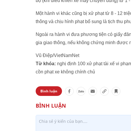
bộ (khi điều khiển xe máy chuyên dùng) từ 1 -
Một hành vi khác cũng bị xử phạt từ 8 - 12 tr
thông và chịu hình phạt bổ sung là tịch thu ph
Ngoài ra hành vi đưa phương tiện có giấy đă
gia giao thông, nếu không chứng minh được ng
Vũ Điệp/VietNamNet
Từ khóa:
nghị định 100 xử phạt tài xế vi phạ
cồn phạt xe không chính chủ
Bình luận