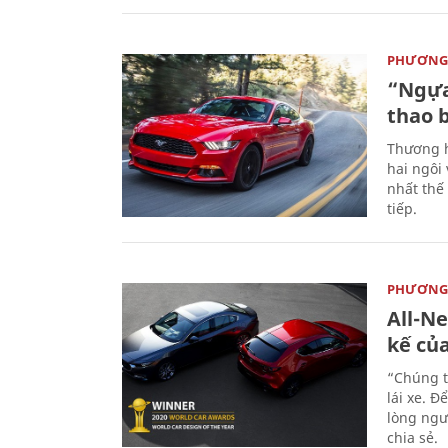
PHƯƠNG 
“Ngựa
thao 
Thương h
hai ngôi
nhất thế
tiếp.
PHƯƠNG 
All-N
kế củ
“Chúng t
lái xe. Đ
lòng ngư
chia sẻ.