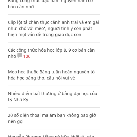
Bảng công thức đạo hàm nguyên hàm cơ
bản cần nhớ
Clip lột tả chân thực cảnh anh trai và em gái
như 'chó với mèo', người tinh ý còn phát
hiện một vấn đề trong giáo dục con
Các công thức hóa học lớp 8, 9 cơ bản cần
nhớ
106
Mẹo học thuộc Bảng tuần hoàn nguyên tố
hóa học bằng thơ, câu nói vui vẻ
Nhiều điểm bất thường ở bằng đại học của
Lý Nhã Kỳ
20 số điện thoại ma ám bạn không bao giờ
nên gọi
Nguyễn Phương Hằng sở hữu khối tài sản