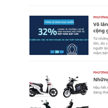
PHƯƠNG 
Vô lăn
cộng 
Từ những
lớn, dù c
người lá
mầm bện
PHƯƠNG 
Những
Hầu hết 
dáng thi