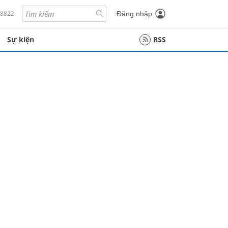
18822
Đăng nhập
Sự kiện
RSS