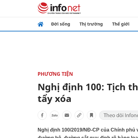
Đời sống
Thị trường
Thế giới
PHƯƠNG TIỆN
Nghị định 100: Tịch t
tẩy xóa
Nghị định 100/2019/NĐ-CP của Chính phủ v
đường bộ, đường sắt quy định rõ hàng loạt