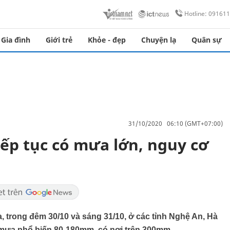
Hotline: 09161
Gia đình
Giới trẻ
Khỏe - đẹp
Chuyện lạ
Quân sự
31/10/2020 06:10 (GMT+07:00)
iếp tục có mưa lớn, nguy cơ
 trong đêm 30/10 và sáng 31/10, ở các tỉnh Nghệ An, Hà
g mưa phổ biến 80-180mm, có nơi trên 300mm.