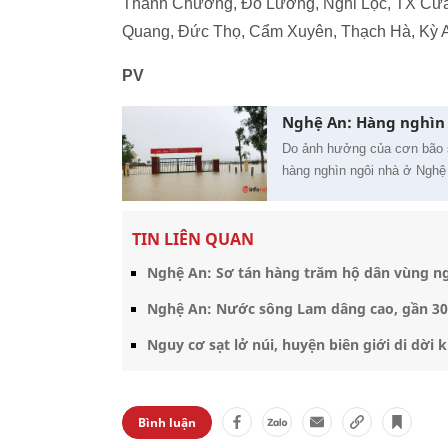
Thanh Chương, Đô Lương, Nghi Lộc, TX Cửa
Quang, Đức Thọ, Cẩm Xuyên, Thạch Hà, Kỳ A
PV
Nghệ An: Hàng nghìn 
Do ảnh hưởng của cơn bão s
hàng nghìn ngôi nhà ở Nghệ 
TIN LIÊN QUAN
Nghệ An: Sơ tán hàng trăm hộ dân vùng ng
Nghệ An: Nước sông Lam dâng cao, gần 300
Nguy cơ sạt lở núi, huyện biên giới di dời
Bình luận