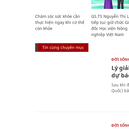
Chăm sóc sức khỏe cần
GS.TS Nguyễn Thị 
thực hiện ngay khi cơ thể
tiếp tục giữ chức 
còn khỏe
đốc Học viện Nông
nghiệp Việt Nam
Tin cùng chuyên mục
ĐỜI SỐN
Lý giả
dự bá
Sau khi 
Quốc) bão
ĐỜI SỐN