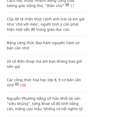
Cách học thuộc nhanh Bảng công thức
lượng giác bằng thơ, "thần chú"
17
Clip lột tả chân thực cảnh anh trai và em gái
như 'chó với mèo', người tinh ý còn phát
hiện một vấn đề trong giáo dục con
Bảng công thức đạo hàm nguyên hàm cơ
bản cần nhớ
20 số điện thoại ma ám bạn không bao giờ
nên gọi
Các công thức hóa học lớp 8, 9 cơ bản cần
nhớ
106
Nguyễn Phương Hằng sở hữu khối tài sản
"siêu khủng", từng khoe sổ đỏ tính bằng
cân, mắng cựu mẫu 'không có nổi nghìn tỷ'