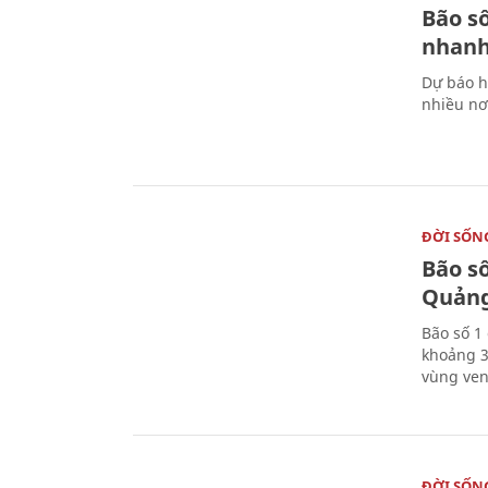
Bão s
nhanh
Dự báo hô
nhiều nơi
ĐỜI SỐN
Bão s
Quảng
Bão số 1
khoảng 3
vùng ven
ĐỜI SỐN