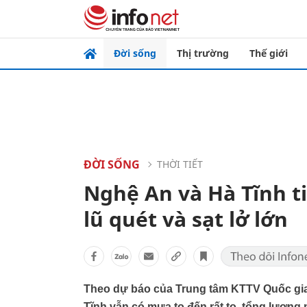
Đời sống
Thị trường
Thế giới
ĐỜI SỐNG
THỜI TIẾT
Nghệ An và Hà Tĩnh t
lũ quét và sạt lở lớn
Theo dự báo của Trung tâm KTTV Quốc gia,
Tĩnh vẫn có mưa to đến rất to, tổng lượn