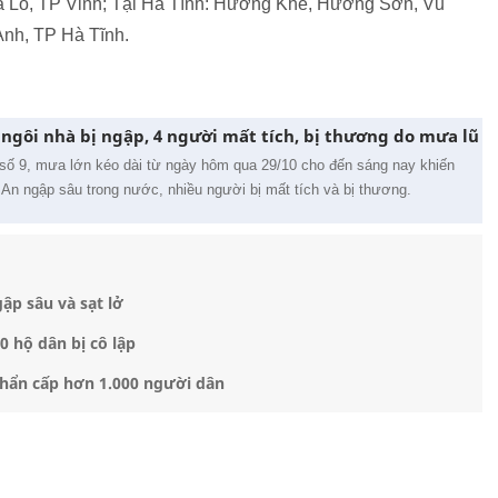
 Lò, TP Vinh; Tại Hà Tĩnh: Hương Khê, Hương Sơn, Vũ
nh, TP Hà Tĩnh.
ngôi nhà bị ngập, 4 người mất tích, bị thương do mưa lũ
ố 9, mưa lớn kéo dài từ ngày hôm qua 29/10 cho đến sáng nay khiến
An ngập sâu trong nước, nhiều người bị mất tích và bị thương.
ập sâu và sạt lở
 hộ dân bị cô lập
 khẩn cấp hơn 1.000 người dân