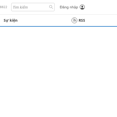
18822
Đăng nhập
Sự kiện
RSS