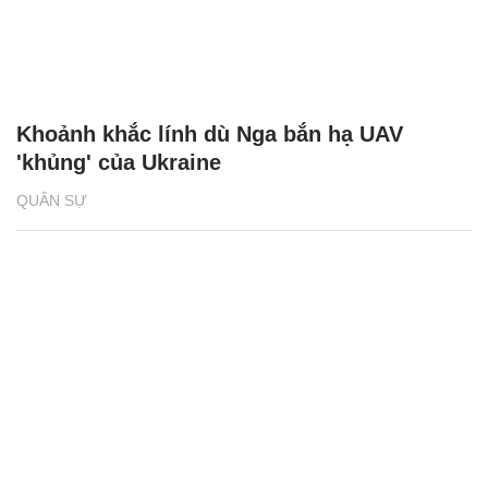
Khoảnh khắc lính dù Nga bắn hạ UAV
'khủng' của Ukraine
QUÂN SỰ