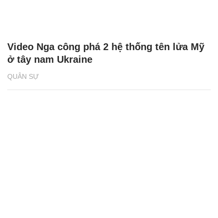
Video Nga công phá 2 hệ thống tên lửa Mỹ
ở tây nam Ukraine
QUÂN SỰ