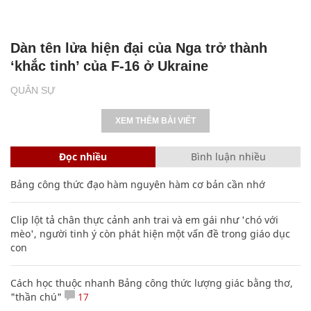
Dàn tên lửa hiện đại của Nga trở thành
‘khắc tinh’ của F-16 ở Ukraine
QUÂN SỰ
XEM THÊM BÀI VIẾT
Đọc nhiều
Bình luận nhiều
Bảng công thức đạo hàm nguyên hàm cơ bản cần nhớ
Clip lột tả chân thực cảnh anh trai và em gái như 'chó với
mèo', người tinh ý còn phát hiện một vấn đề trong giáo dục
con
Cách học thuộc nhanh Bảng công thức lượng giác bằng thơ,
"thần chú"
17