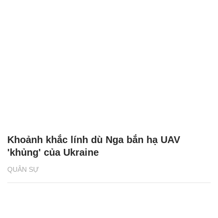
Khoảnh khắc lính dù Nga bắn hạ UAV
'khủng' của Ukraine
QUÂN SỰ