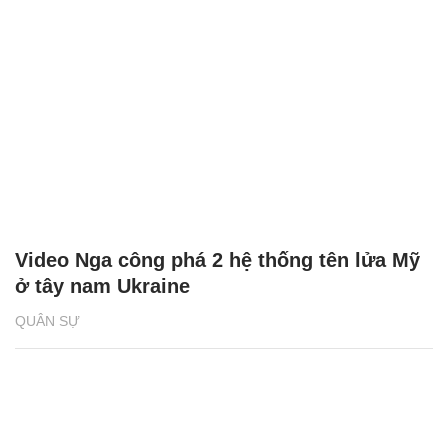
Video Nga công phá 2 hệ thống tên lửa Mỹ
ở tây nam Ukraine
QUÂN SỰ