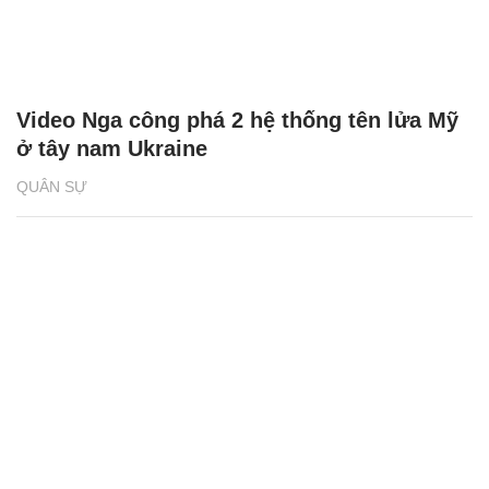
Video Nga công phá 2 hệ thống tên lửa Mỹ
ở tây nam Ukraine
QUÂN SỰ