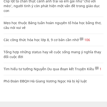
Clip lột tả chân thực cảnh anh trai và em gái như 'chó với
mèo', người tinh ý còn phát hiện một vấn đề trong giáo dục
con
Mẹo học thuộc Bảng tuần hoàn nguyên tố hóa học bằng thơ,
câu nói vui vẻ
Các công thức hóa học lớp 8, 9 cơ bản cần nhớ
106
Tổng hợp những status hay về cuộc sống mang ý nghĩa thay
đổi cuộc đời
Tìm hiểu tư tưởng Nguyễn Du qua đoạn kết Truyện Kiều
1
Phó Đoàn ĐBQH Hà Giang Vương Ngọc Hà bị kỷ luật