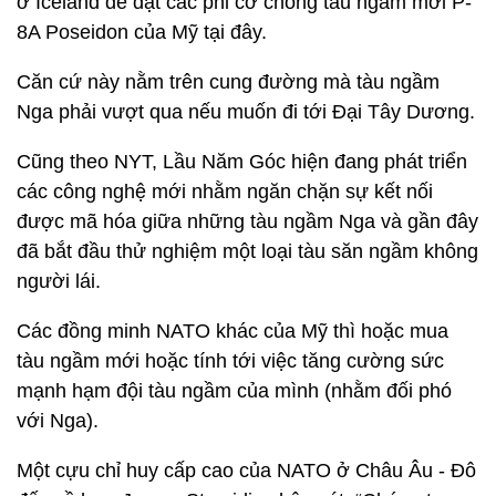
ở Iceland để đặt các phi cơ chống tàu ngầm mới P-
8A Poseidon của Mỹ tại đây.
Căn cứ này nằm trên cung đường mà tàu ngầm
Nga phải vượt qua nếu muốn đi tới Đại Tây Dương.
Cũng theo NYT, Lầu Năm Góc hiện đang phát triển
các công nghệ mới nhằm ngăn chặn sự kết nối
được mã hóa giữa những tàu ngầm Nga và gần đây
đã bắt đầu thử nghiệm một loại tàu săn ngầm không
người lái.
Các đồng minh NATO khác của Mỹ thì hoặc mua
tàu ngầm mới hoặc tính tới việc tăng cường sức
mạnh hạm đội tàu ngầm của mình (nhằm đối phó
với Nga).
Một cựu chỉ huy cấp cao của NATO ở Châu Âu - Đô