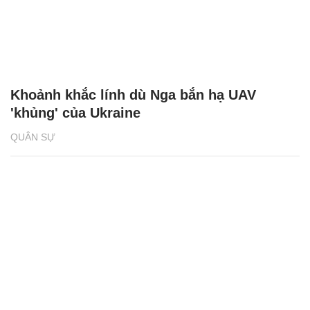
Khoảnh khắc lính dù Nga bắn hạ UAV
'khủng' của Ukraine
QUÂN SỰ