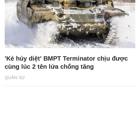
'Kẻ hủy diệt' BMPT Terminator chịu được
cùng lúc 2 tên lửa chống tăng
QUÂN SỰ