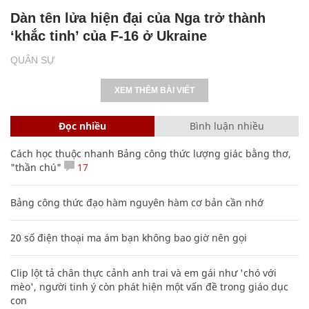
Dàn tên lửa hiện đại của Nga trở thành
‘khắc tinh’ của F-16 ở Ukraine
QUÂN SỰ
XEM THÊM BÀI VIẾT
Đọc nhiều
Bình luận nhiều
Cách học thuộc nhanh Bảng công thức lượng giác bằng thơ,
"thần chú"
17
Bảng công thức đạo hàm nguyên hàm cơ bản cần nhớ
20 số điện thoại ma ám bạn không bao giờ nên gọi
Clip lột tả chân thực cảnh anh trai và em gái như 'chó với
mèo', người tinh ý còn phát hiện một vấn đề trong giáo dục
con