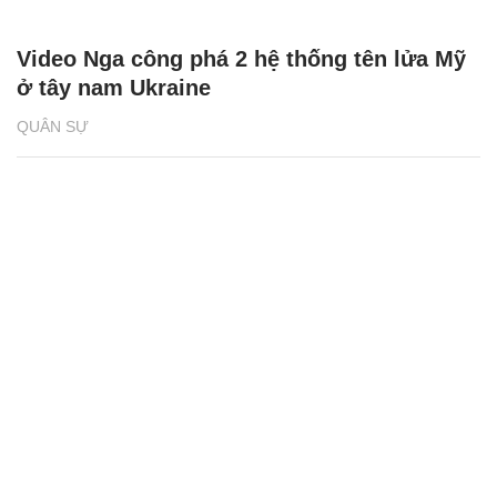
Video Nga công phá 2 hệ thống tên lửa Mỹ
ở tây nam Ukraine
QUÂN SỰ