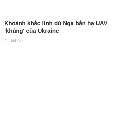
Khoảnh khắc lính dù Nga bắn hạ UAV
'khủng' của Ukraine
QUÂN SỰ