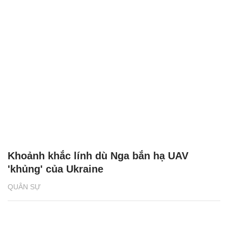
Khoảnh khắc lính dù Nga bắn hạ UAV
'khủng' của Ukraine
QUÂN SỰ