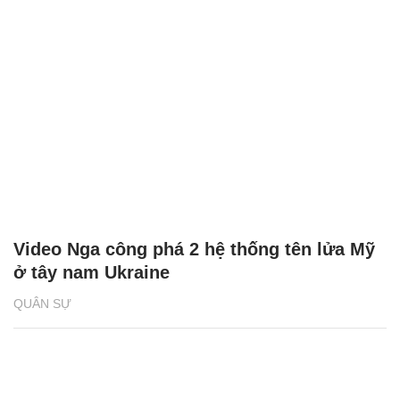
Video Nga công phá 2 hệ thống tên lửa Mỹ
ở tây nam Ukraine
QUÂN SỰ