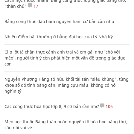
Cách học thuộc nhanh Bảng công thức lượng giác bằng thơ,
"thần chú"
17
Bảng công thức đạo hàm nguyên hàm cơ bản cần nhớ
Nhiều điểm bất thường ở bằng đại học của Lý Nhã Kỳ
Clip lột tả chân thực cảnh anh trai và em gái như 'chó với
mèo', người tinh ý còn phát hiện một vấn đề trong giáo dục
con
Nguyễn Phương Hằng sở hữu khối tài sản "siêu khủng", từng
khoe sổ đỏ tính bằng cân, mắng cựu mẫu 'không có nổi
nghìn tỷ'
Các công thức hóa học lớp 8, 9 cơ bản cần nhớ
106
Mẹo học thuộc Bảng tuần hoàn nguyên tố hóa học bằng thơ,
câu nói vui vẻ