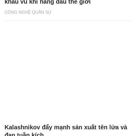
khẩu vũ khí hàng đầu thế giới
CÔNG NGHỆ QUÂN SỰ
Kalashnikov đẩy mạnh sản xuất tên lửa và
đạn tuần kích