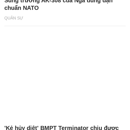
Súng trường AK-308 của Nga dùng đạn
chuẩn NATO
QUÂN SỰ
'Kẻ hủy diệt' BMPT Terminator chịu được