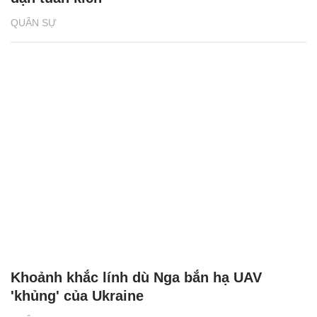
QUÂN SỰ
Khoảnh khắc lính dù Nga bắn hạ UAV
'khủng' của Ukraine