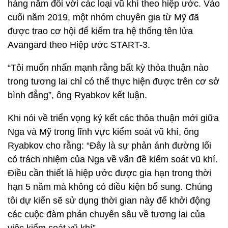
hàng năm đối với các loại vũ khí theo hiệp ước. Vào
cuối năm 2019, một nhóm chuyên gia từ Mỹ đã
được trao cơ hội để kiểm tra hệ thống tên lửa
Avangard theo Hiệp ước START-3.
“Tôi muốn nhấn mạnh rằng bất kỳ thỏa thuận nào
trong tương lai chỉ có thể thực hiện được trên cơ sở
bình đẳng”, ông Ryabkov kết luận.
Khi nói về triển vọng ký kết các thỏa thuận mới giữa
Nga và Mỹ trong lĩnh vực kiểm soát vũ khí, ông
Ryabkov cho rằng: “Đây là sự phản ánh đường lối
có trách nhiệm của Nga về vấn đề kiểm soát vũ khí.
Điều cần thiết là hiệp ước được gia hạn trong thời
hạn 5 năm mà không có điều kiện bổ sung. Chúng
tôi dự kiến ​​sẽ sử dụng thời gian này để khởi động
các cuộc đàm phán chuyên sâu về tương lai của