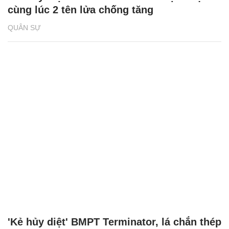
cùng lúc 2 tên lửa chống tăng
QUÂN SỰ
'Kẻ hủy diệt' BMPT Terminator, lá chắn thép