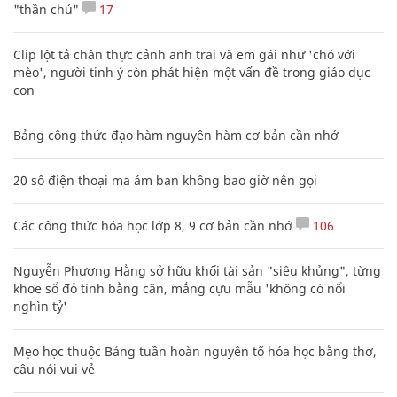
Cách học thuộc nhanh Bảng công thức lượng giác bằng thơ,
"thần chú"
17
Clip lột tả chân thực cảnh anh trai và em gái như 'chó với
mèo', người tinh ý còn phát hiện một vấn đề trong giáo dục
con
Bảng công thức đạo hàm nguyên hàm cơ bản cần nhớ
20 số điện thoại ma ám bạn không bao giờ nên gọi
Các công thức hóa học lớp 8, 9 cơ bản cần nhớ
106
Nguyễn Phương Hằng sở hữu khối tài sản "siêu khủng", từng
khoe sổ đỏ tính bằng cân, mắng cựu mẫu 'không có nổi
nghìn tỷ'