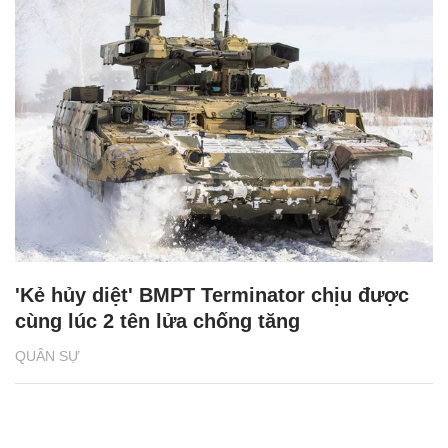
'Kẻ hủy diệt' BMPT Terminator chịu được
cùng lúc 2 tên lửa chống tăng
QUÂN SỰ