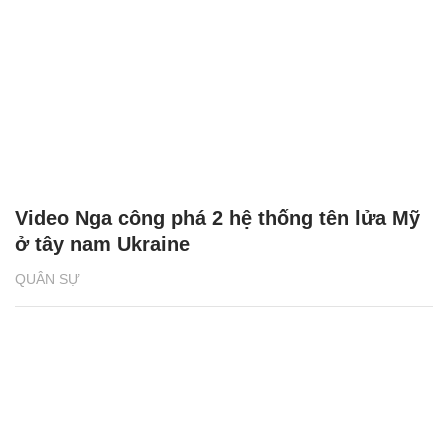
Video Nga công phá 2 hệ thống tên lửa Mỹ
ở tây nam Ukraine
QUÂN SỰ