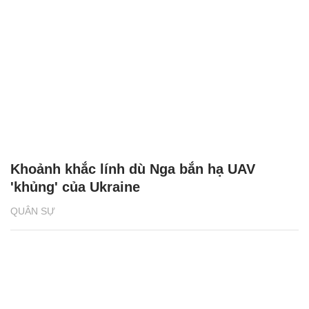
Khoảnh khắc lính dù Nga bắn hạ UAV
'khủng' của Ukraine
QUÂN SỰ