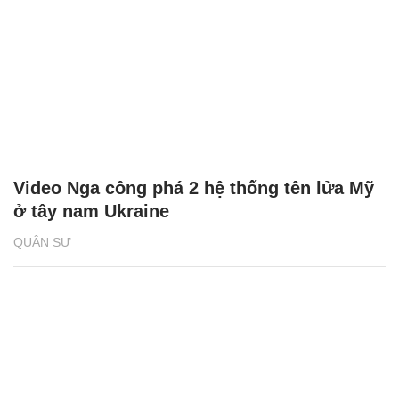
Video Nga công phá 2 hệ thống tên lửa Mỹ
ở tây nam Ukraine
QUÂN SỰ