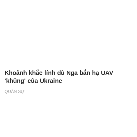
Khoảnh khắc lính dù Nga bắn hạ UAV
'khủng' của Ukraine
QUÂN SỰ