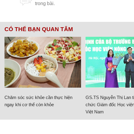
CÓ THỂ BẠN QUAN TÂM
Chăm sóc sức khỏe cần thực hiện
GS.TS Nguyễn Thị Lan ti
ngay khi cơ thể còn khỏe
chức Giám đốc Học viện
Việt Nam