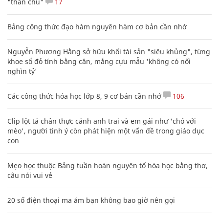
"thần chú"
17
Bảng công thức đạo hàm nguyên hàm cơ bản cần nhớ
Nguyễn Phương Hằng sở hữu khối tài sản "siêu khủng", từng
khoe sổ đỏ tính bằng cân, mắng cựu mẫu 'không có nổi
nghìn tỷ'
Các công thức hóa học lớp 8, 9 cơ bản cần nhớ
106
Clip lột tả chân thực cảnh anh trai và em gái như 'chó với
mèo', người tinh ý còn phát hiện một vấn đề trong giáo dục
con
Mẹo học thuộc Bảng tuần hoàn nguyên tố hóa học bằng thơ,
câu nói vui vẻ
20 số điện thoại ma ám bạn không bao giờ nên gọi