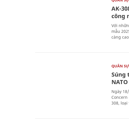
AK-308
công 
Với nhữn
mẫu 2025
càng cao
QUÂN S
Súng 
NATO
Ngày 18/
Concern 
308, loạ