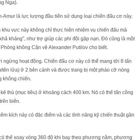
ng Nga).
mur là lực lượng đầu tiên sử dụng loại chiến đấu cơ này.
 khu vực này không chỉ thực hiện nhiệm vụ chiến đấu mà
 khả kháng”, như trợ giúp các phi đội gặp nạn. Đó cũng là một
 Phòng không Cận vệ Alexander Putilov cho biết.
ời ngừng hoạt động. Chiến đấu cơ này có thể mang tới 8 tấn
m/tên lửa) ở 2 bên cánh và được trang bị một pháo cỡ nòng
g không chiến.
t kẻ thù (mục tiêu) ở khoảng cách 400 km. Nó có thể tấn công
trên biển.
iêm kích này có đặc điểm và các tính năng kỹ chiến thuật gần
ới có thể xoay vòng 360 độ khi bay theo phương nằm, phương