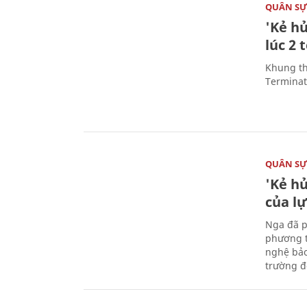
QUÂN S
'Kẻ h
lúc 2 
Khung th
Terminato
QUÂN S
'Kẻ h
của l
Nga đã p
phương t
nghệ bảo
trường đô