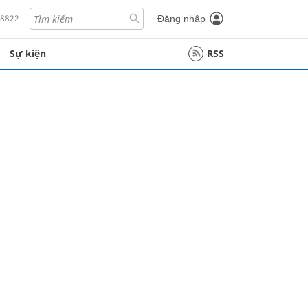
18822
Đăng nhập
Sự kiện
RSS