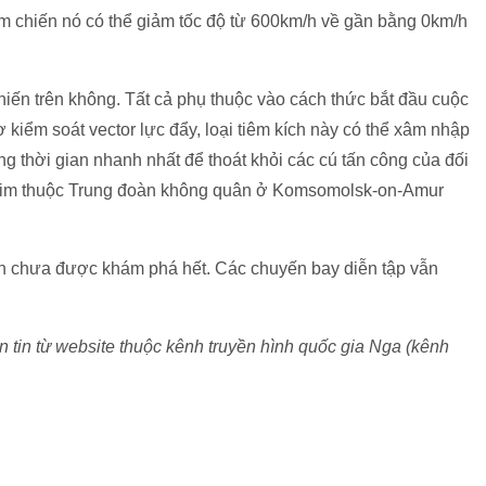
am chiến nó có thể giảm tốc độ từ 600km/h về gần bằng 0km/h
chiến trên không. Tất cả phụ thuộc vào cách thức bắt đầu cuộc
ơ kiểm soát vector lực đẩy, loại tiêm kích này có thể xâm nhập
rong thời gian nhanh nhất để thoát khỏi các cú tấn công của đối
axim thuộc Trung đoàn không quân ở Komsomolsk-on-Amur
vẫn chưa được khám phá hết. Các chuyến bay diễn tập vẫn
tin từ website thuộc kênh truyền hình quốc gia Nga (kênh