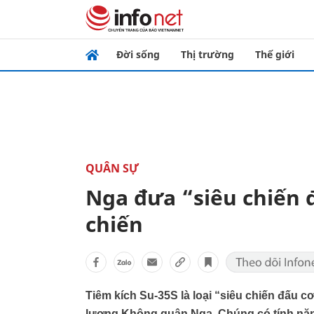
Đời sống
Thị trường
Thế giới
QUÂN SỰ
Nga đưa “siêu chiến 
chiến
Tiêm kích Su-35S là loại “siêu chiến đấu c
lượng Không quân Nga. Chúng có tính năng 