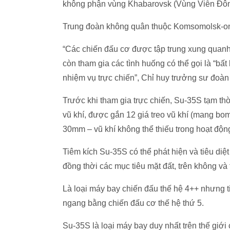
không phận vùng Khabarovsk (Vùng Viễn Đô
Trung đoàn không quân thuộc Komsomolsk-on-A
“Các chiến đấu cơ được tập trung xung quanh
còn tham gia các tình huống có thể gọi là “bất
nhiệm vụ trực chiến”, Chỉ huy trưởng sư đoàn
Trước khi tham gia trực chiến, Su-35S tạm th
vũ khí, được gắn 12 giá treo vũ khí (mang bo
30mm – vũ khí không thể thiếu trong hoạt độn
Tiêm kích Su-35S có thể phát hiện và tiêu diệ
đồng thời các mục tiêu mặt đất, trên không và 
Là loại máy bay chiến đấu thế hệ 4++ nhưng t
ngang bằng chiến đấu cơ thế hệ thứ 5.
Su-35S là loại máy bay duy nhất trên thế gi