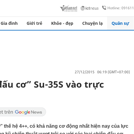
Hotline: 09161
Gia đình
Giới trẻ
Khỏe - đẹp
Chuyện lạ
Quân sự
27/12/2015 06:19 (GMT+07:00)
đấu cơ” Su-35S vào trực
ơ” thế hệ 4++, có khả năng cơ động nhất hiện nay của lực
kỹ chiến thuật vượt trội so với các loại chiến đấu cơ