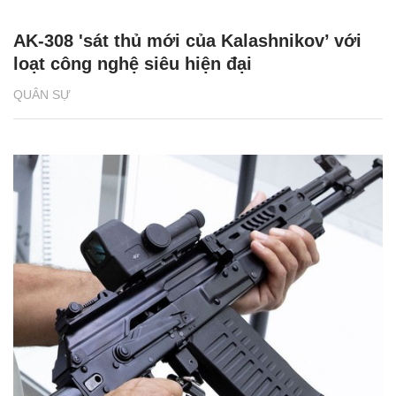
AK-308 'sát thủ mới của Kalashnikov’ với
loạt công nghệ siêu hiện đại
QUÂN SỰ