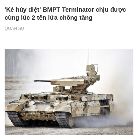
'Kẻ hủy diệt' BMPT Terminator chịu được
cùng lúc 2 tên lửa chống tăng
QUÂN SỰ