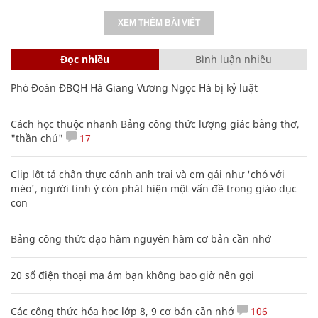
XEM THÊM BÀI VIẾT
Đọc nhiều
Bình luận nhiều
Phó Đoàn ĐBQH Hà Giang Vương Ngọc Hà bị kỷ luật
Cách học thuộc nhanh Bảng công thức lượng giác bằng thơ,
"thần chú"
17
Clip lột tả chân thực cảnh anh trai và em gái như 'chó với
mèo', người tinh ý còn phát hiện một vấn đề trong giáo dục
con
Bảng công thức đạo hàm nguyên hàm cơ bản cần nhớ
20 số điện thoại ma ám bạn không bao giờ nên gọi
Các công thức hóa học lớp 8, 9 cơ bản cần nhớ
106