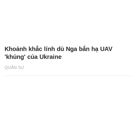
Khoảnh khắc lính dù Nga bắn hạ UAV
'khủng' của Ukraine
QUÂN SỰ