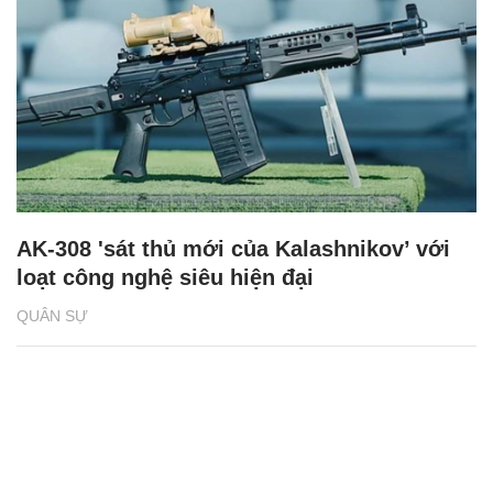
AK-308 'sát thủ mới của Kalashnikov’ với
loạt công nghệ siêu hiện đại
QUÂN SỰ