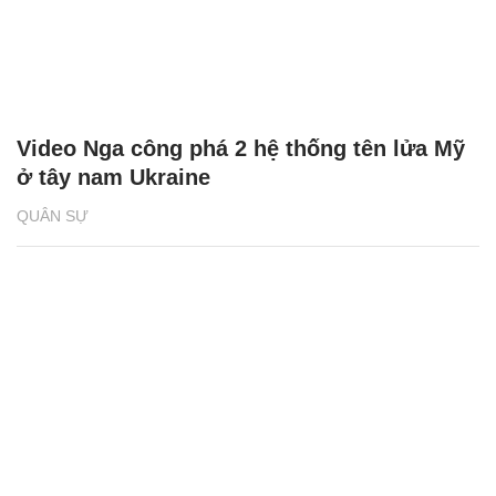
Video Nga công phá 2 hệ thống tên lửa Mỹ
ở tây nam Ukraine
QUÂN SỰ