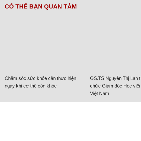
CÓ THỂ BẠN QUAN TÂM
Chăm sóc sức khỏe cần thực hiện
GS.TS Nguyễn Thị Lan ti
ngay khi cơ thể còn khỏe
chức Giám đốc Học viện
Việt Nam