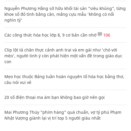
Nguyễn Phương Hằng sở hữu khối tài sản "siêu khủng", từng
khoe sổ đỏ tính bằng cân, mắng cựu mẫu 'không có nổi
nghìn tỷ'
Các công thức hóa học lớp 8, 9 cơ bản cần nhớ
106
Clip lột tả chân thực cảnh anh trai và em gái như 'chó với
mèo', người tinh ý còn phát hiện một vấn đề trong giáo dục
con
Mẹo học thuộc Bảng tuần hoàn nguyên tố hóa học bằng thơ,
câu nói vui vẻ
20 số điện thoại ma ám bạn không bao giờ nên gọi
Mai Phương Thúy "phím hàng" quá chuẩn, vợ tỷ phú Phạm
Nhật Vượng giành lại vị trí top 5 người giàu nhất