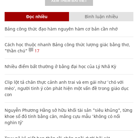
XEM THÊM BÀI VIẾT
Đọc nhiều
Bình luận nhiều
Bảng công thức đạo hàm nguyên hàm cơ bản cần nhớ
Cách học thuộc nhanh Bảng công thức lượng giác bằng thơ,
"thần chú"
17
Nhiều điểm bất thường ở bằng đại học của Lý Nhã Kỳ
Clip lột tả chân thực cảnh anh trai và em gái như 'chó với
mèo', người tinh ý còn phát hiện một vấn đề trong giáo dục
con
Nguyễn Phương Hằng sở hữu khối tài sản "siêu khủng", từng
khoe sổ đỏ tính bằng cân, mắng cựu mẫu 'không có nổi
nghìn tỷ'