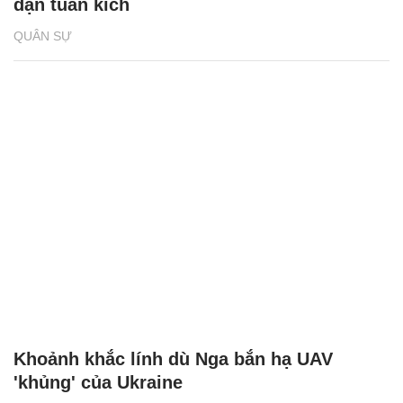
đạn tuần kích
QUÂN SỰ
Khoảnh khắc lính dù Nga bắn hạ UAV
'khủng' của Ukraine