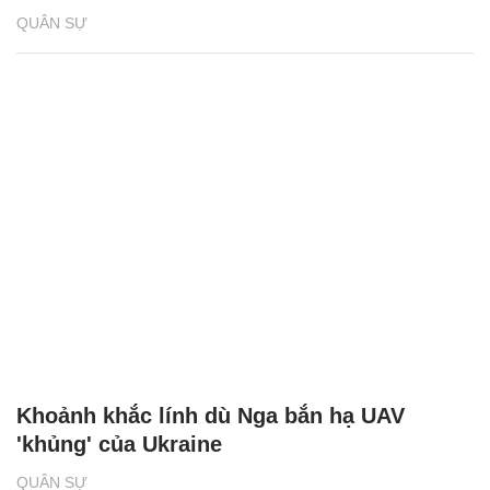
QUÂN SỰ
Khoảnh khắc lính dù Nga bắn hạ UAV
'khủng' của Ukraine
QUÂN SỰ