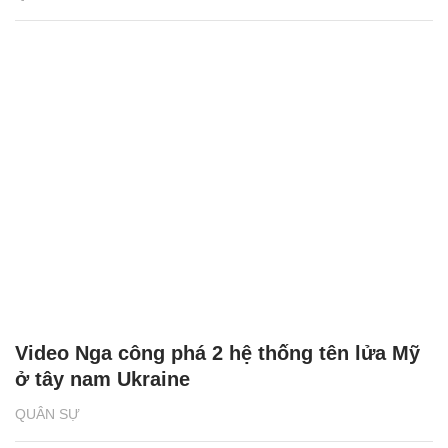
Video Nga công phá 2 hệ thống tên lửa Mỹ
ở tây nam Ukraine
QUÂN SỰ