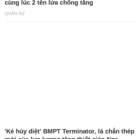
cùng lúc 2 tên lửa chống tăng
QUÂN SỰ
'Kẻ hủy diệt' BMPT Terminator, lá chắn thép