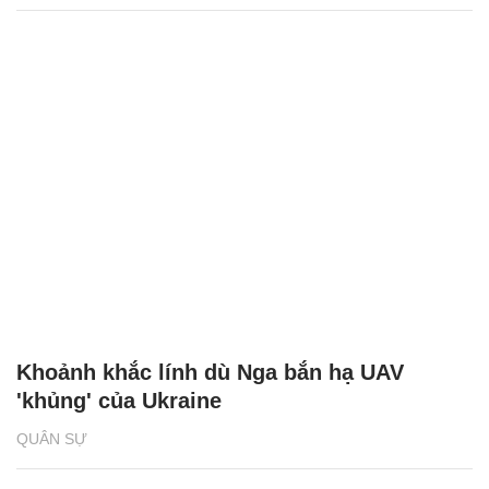
Khoảnh khắc lính dù Nga bắn hạ UAV
'khủng' của Ukraine
QUÂN SỰ