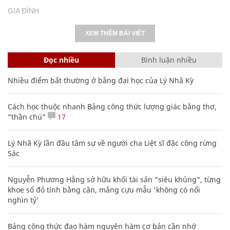
GIA ĐÌNH
XEM THÊM BÀI VIẾT
Đọc nhiều
Bình luận nhiều
Nhiều điểm bất thường ở bằng đại học của Lý Nhã Kỳ
Cách học thuộc nhanh Bảng công thức lượng giác bằng thơ,
"thần chú"
17
Lý Nhã Kỳ lần đầu tâm sự về người cha Liệt sĩ đặc công rừng
Sác
Nguyễn Phương Hằng sở hữu khối tài sản "siêu khủng", từng
khoe sổ đỏ tính bằng cân, mắng cựu mẫu 'không có nổi
nghìn tỷ'
Bảng công thức đạo hàm nguyên hàm cơ bản cần nhớ