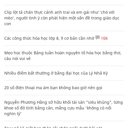
Clip lột tả chân thực cảnh anh trai và em gái như 'chó với
mèo', người tinh ý còn phát hiện một vấn đề trong giáo dục
con
Các công thức hóa học lớp 8, 9 cơ bản cần nhớ
106
Mẹo học thuộc Bảng tuần hoàn nguyên tố hóa học bằng thơ,
câu nói vui vẻ
Nhiều điểm bất thường ở bằng đại học của Lý Nhã Kỳ
20 số điện thoại ma ám bạn không bao giờ nên gọi
Nguyễn Phương Hằng sở hữu khối tài sản "siêu khủng", từng
khoe sổ đỏ tính bằng cân, mắng cựu mẫu 'không có nổi
nghìn tỷ'