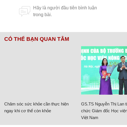
CÓ THỂ BẠN QUAN TÂM
Chăm sóc sức khỏe cần thực hiện
GS.TS Nguyễn Thị Lan ti
ngay khi cơ thể còn khỏe
chức Giám đốc Học viện
Việt Nam