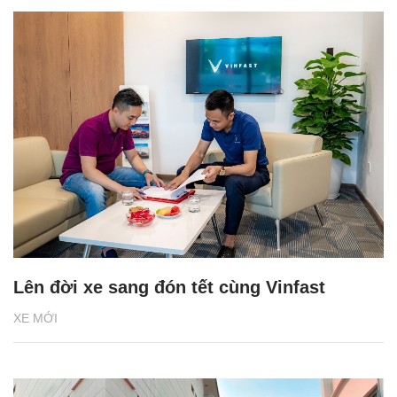
Lên đời xe sang đón tết cùng Vinfast
XE MỚI