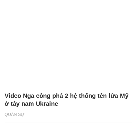
Video Nga công phá 2 hệ thống tên lửa Mỹ
ở tây nam Ukraine
QUÂN SỰ