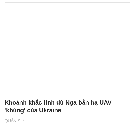
Khoảnh khắc lính dù Nga bắn hạ UAV
'khủng' của Ukraine
QUÂN SỰ