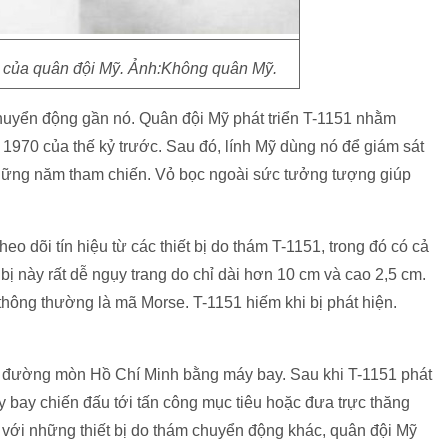
1 của quân đội Mỹ. Ảnh:Không quân Mỹ.
 chuyển động gần nó. Quân đội Mỹ phát triển T-1151 nhằm
 1970 của thế kỷ trước. Sau đó, lính Mỹ dùng nó để giám sát
hững năm tham chiến. Vỏ bọc ngoài sức tưởng tượng giúp
o dõi tín hiệu từ các thiết bị do thám T-1151, trong đó có cả
ị này rất dễ ngụy trang do chỉ dài hơn 10 cm và cao 2,5 cm.
thông thường là mã Morse. T-1151 hiếm khi bị phát hiện.
dọc đường mòn Hồ Chí Minh bằng máy bay. Sau khi T-1151 phát
bay chiến đấu tới tấn công mục tiêu hoặc đưa trực thăng
 với những thiết bị do thám chuyển động khác, quân đội Mỹ