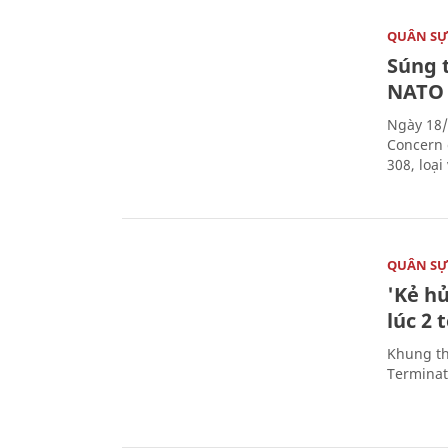
QUÂN S
Súng 
NATO
Ngày 18/
Concern 
308, loạ
QUÂN S
'Kẻ h
lúc 2 
Khung th
Terminato