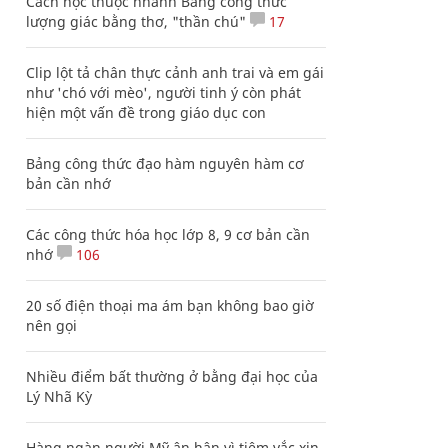
Cách học thuộc nhanh Bảng công thức
lượng giác bằng thơ, "thần chú"
17
Clip lột tả chân thực cảnh anh trai và em gái
như 'chó với mèo', người tinh ý còn phát
hiện một vấn đề trong giáo dục con
Bảng công thức đạo hàm nguyên hàm cơ
bản cần nhớ
Các công thức hóa học lớp 8, 9 cơ bản cần
nhớ
106
20 số điện thoại ma ám bạn không bao giờ
nên gọi
Nhiều điểm bất thường ở bằng đại học của
Lý Nhã Kỳ
Hàng ngàn người Mỹ ân hận vì tiêm vắc xin