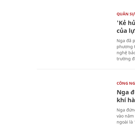
QUÂN S
'Kẻ h
của l
Nga đã p
phương t
nghệ bảo
trường đô
CÔNG NG
Nga đ
khí hà
Nga đứng
vào năm 
ngoài là 