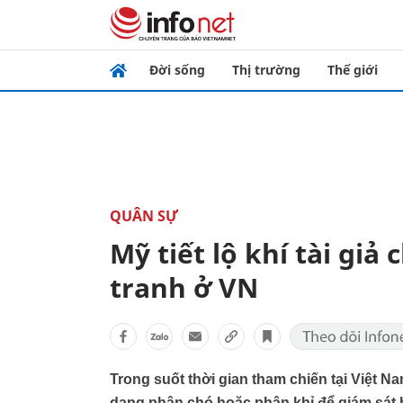
Đời sống
Thị trường
Thế giới
QUÂN SỰ
Mỹ tiết lộ khí tài giả
tranh ở VN
Trong suốt thời gian tham chiến tại Việt Na
dạng phân chó hoặc phân khỉ để giám sát b