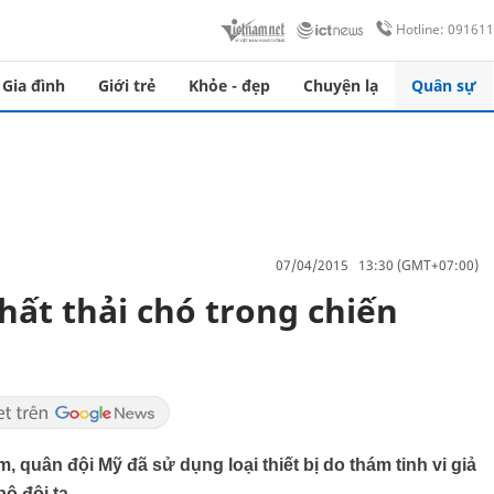
Hotline: 09161
Gia đình
Giới trẻ
Khỏe - đẹp
Chuyện lạ
Quân sự
07/04/2015 13:30 (GMT+07:00)
 chất thải chó trong chiến
m, quân đội Mỹ đã sử dụng loại thiết bị do thám tinh vi giả
ộ đội ta.