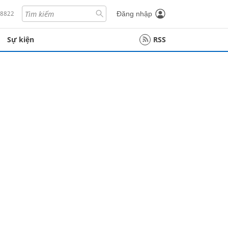
18822
Đăng nhập
Sự kiện
RSS