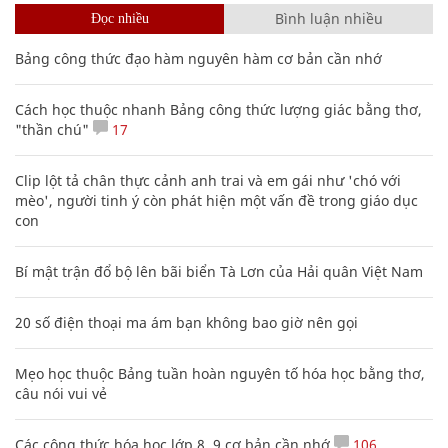
Bình luận nhiều
Đọc nhiều
Bảng công thức đạo hàm nguyên hàm cơ bản cần nhớ
Cách học thuộc nhanh Bảng công thức lượng giác bằng thơ,
"thần chú"
17
Clip lột tả chân thực cảnh anh trai và em gái như 'chó với
mèo', người tinh ý còn phát hiện một vấn đề trong giáo dục
con
Bí mật trận đổ bộ lên bãi biển Tà Lơn của Hải quân Việt Nam
20 số điện thoại ma ám bạn không bao giờ nên gọi
Mẹo học thuộc Bảng tuần hoàn nguyên tố hóa học bằng thơ,
câu nói vui vẻ
Các công thức hóa học lớp 8, 9 cơ bản cần nhớ
106