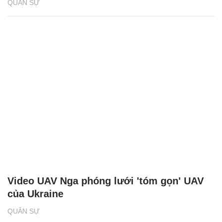
QUÂN SỰ
Video UAV Nga phóng lưới 'tóm gọn' UAV
của Ukraine
QUÂN SỰ