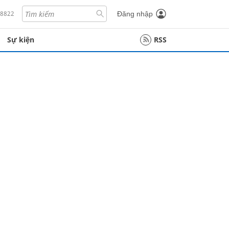
18822
Đăng nhập
Sự kiện
RSS