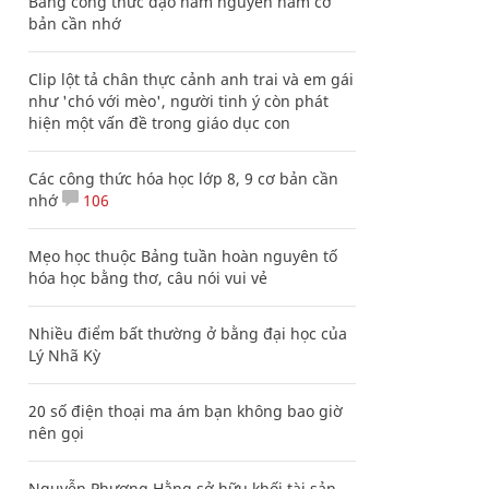
Bảng công thức đạo hàm nguyên hàm cơ
bản cần nhớ
Clip lột tả chân thực cảnh anh trai và em gái
như 'chó với mèo', người tinh ý còn phát
hiện một vấn đề trong giáo dục con
Các công thức hóa học lớp 8, 9 cơ bản cần
nhớ
106
Mẹo học thuộc Bảng tuần hoàn nguyên tố
hóa học bằng thơ, câu nói vui vẻ
Nhiều điểm bất thường ở bằng đại học của
Lý Nhã Kỳ
20 số điện thoại ma ám bạn không bao giờ
nên gọi
Nguyễn Phương Hằng sở hữu khối tài sản