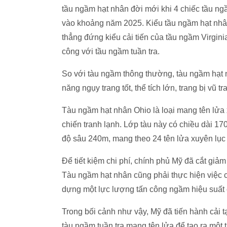
tầu ngầm hạt nhân đời mới khi 4 chiếc tầu ng
vào khoảng năm 2025. Kiểu tầu ngầm hạt nhân
thẳng đứng kiểu cải tiến của tầu ngầm Virgini
công với tầu ngầm tuần tra.
So với tàu ngầm thông thường, tàu ngầm hạt nh
năng ngụy trang tốt, thể tích lớn, trang bị vũ tr
Tàu ngầm hạt nhân Ohio là loại mang tên lửa 
chiến tranh lạnh. Lớp tàu này có chiều dài 17
độ sâu 240m, mang theo 24 tên lửa xuyên lục 
Để tiết kiệm chi phí, chính phủ Mỹ đã cắt giảm
Tàu ngầm hạt nhân cũng phải thực hiện việc cắ
dựng một lực lượng tấn công ngầm hiệu suất 
Trong bối cảnh như vậy, Mỹ đã tiến hành cải t
tàu ngầm tuần tra mang tên lửa để tạo ra một