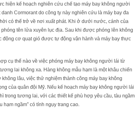
hực hiện kế hoạch nghiên cứu chế tạo máy bay không người
ệt danh Cormorant do công ty này nghiên cứu là máy bay đa
ời có thể trở về nơi xuất phát. Khi ở dưới nước, cánh của
 phóng tên lửa xuyên lục địa. Sau khi được phóng lên không
ác động cơ quạt gió được tự động vận hành và máy bay thực
hợp cụ thể nào về việc phóng máy bay không người lái từ
 tương lai không xa. Hàng không mẫu hạm là một khâu chiến
ây không lâu, việc thử nghiệm thành công máy bay không
trọng của quân đội Mỹ. Nếu kế hoạch máy bay không người lái
ì trong tương lai, với các thiết kế phù hợp yêu cầu, tàu ngầm
u hạm ngầm” có tính ngụy trang cao.