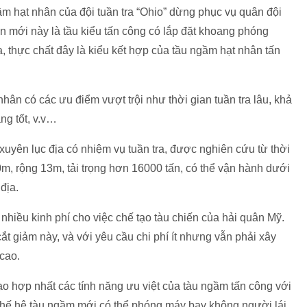
ầm hạt nhân của đội tuần tra “Ohio” dừng phục vụ quân đội
 mới này là tầu kiểu tấn công có lắp đặt khoang phóng
a, thực chất đây là kiểu kết hợp của tầu ngầm hạt nhân tấn
ân có các ưu điểm vượt trội như thời gian tuần tra lâu, khả
ang tốt, v.v…
xuyên lục địa có nhiệm vụ tuần tra, được nghiên cứu từ thời
0m, rộng 13m, tải trọng hơn 16000 tấn, có thể vận hành dưới
địa.
 nhiều kinh phí cho việc chế tạo tàu chiến của hải quân Mỹ.
t giảm này, và với yêu cầu chi phí ít nhưng vẫn phải xây
cao.
ạo hợp nhất các tính năng ưu việt của tàu ngầm tấn công với
 thế hệ tàu ngầm mới có thể phóng máy bay không người lái.