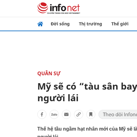
Đời sống
Thị trường
Thế giới
QUÂN SỰ
Mỹ sẽ có “tàu sân b
người lái
Thế hệ tầu ngầm hạt nhân mới của Mỹ sẽ
người lái