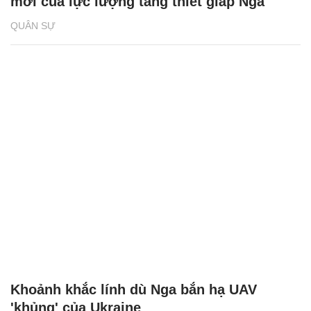
mới của lực lượng tăng thiết giáp Nga
QUÂN SỰ
Khoảnh khắc lính dù Nga bắn hạ UAV
'khủng' của Ukraine