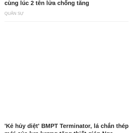
cùng lúc 2 tên lửa chống tăng
QUÂN SỰ
'Kẻ hủy diệt' BMPT Terminator, lá chắn thép