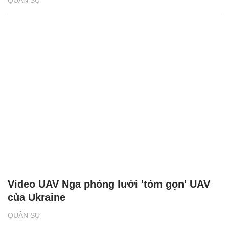
QUÂN SỰ
Video UAV Nga phóng lưới 'tóm gọn' UAV
của Ukraine
QUÂN SỰ