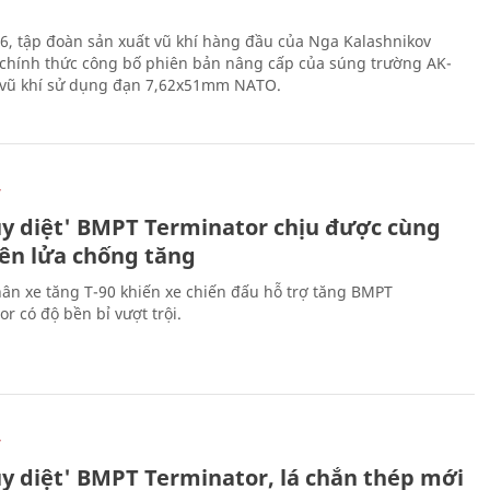
6, tập đoàn sản xuất vũ khí hàng đầu của Nga Kalashnikov
chính thức công bố phiên bản nâng cấp của súng trường AK-
i vũ khí sử dụng đạn 7,62x51mm NATO.
Ự
ủy diệt' BMPT Terminator chịu được cùng
tên lửa chống tăng
ân xe tăng T-90 khiến xe chiến đấu hỗ trợ tăng BMPT
r có độ bền bỉ vượt trội.
Ự
ủy diệt' BMPT Terminator, lá chắn thép mới