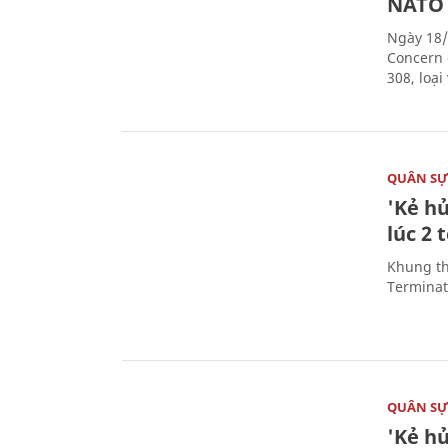
NATO
Ngày 18/
Concern 
308, loạ
QUÂN S
'Kẻ h
lúc 2 
Khung th
Terminato
QUÂN S
'Kẻ h