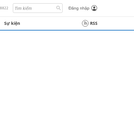
18822
Đăng nhập
Sự kiện
RSS