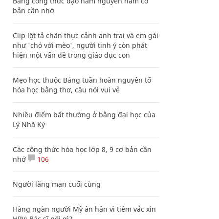
Bảng công thức đạo hàm nguyên hàm cơ
bản cần nhớ
Clip lột tả chân thực cảnh anh trai và em gái
như 'chó với mèo', người tinh ý còn phát
hiện một vấn đề trong giáo dục con
Mẹo học thuộc Bảng tuần hoàn nguyên tố
hóa học bằng thơ, câu nói vui vẻ
Nhiều điểm bất thường ở bằng đại học của
Lý Nhã Kỳ
Các công thức hóa học lớp 8, 9 cơ bản cần
nhớ
106
Người lãng mạn cuối cùng
Hàng ngàn người Mỹ ân hận vì tiêm vắc xin
HPV: Bác sĩ nói gì?