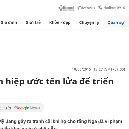
Hotline: 09161
Gia đình
Giới trẻ
Khỏe - đẹp
Chuyện lạ
Quân sự
10/06/2015 13:27 (GMT+07:00)
 hiệp ước tên lửa để triển
ỹ đang gây ra tranh cãi khi họ cho rằng Nga đã vi phạm
h triển khai quân ở châu Âu.