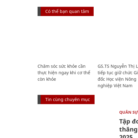
Có thể bạn quan tâm
Chăm sóc sức khỏe cần
GS.TS Nguyễn Thị 
thực hiện ngay khi cơ thể
tiếp tục giữ chức 
còn khỏe
đốc Học viện Nông
nghiệp Việt Nam
Tin cùng chuyên mục
QUÂN S
Tập đo
thăng
2025