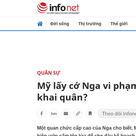
Đời sống
Thị trường
Thế giới
QUÂN SỰ
Mỹ lấy cớ Nga vi phạm
khai quân?
Một quan chức cấp cao của Nga cho biết, M
hiệp ước cấm tên lửa để che đậy kế hoạc