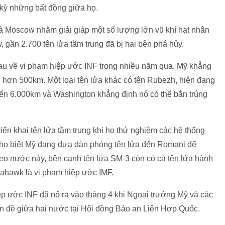
 kỳ những bất đồng giữa họ.
 Moscow nhằm giải giáp một số lượng lớn vũ khí hạt nhân
 gần 2.700 tên lửa tầm trung đã bị hai bên phá hủy.
hau về vi phạm hiệp ước INF trong nhiều năm qua. Mỹ khẳng
bắn hơn 500km. Một loại tên lửa khác có tên Rubezh, hiện đang
 đến 6.000km và Washington khẳng định nó có thể bắn trúng
iển khai tên lửa tầm trung khi họ thử nghiệm các hệ thống
cho biết Mỹ đang đưa dàn phóng tên lửa đến Romani để
eo nước này, bên cạnh tên lửa SM-3 còn có cả tên lửa hành
ahawk là vi phạm hiệp ước IMF.
̣p ước INF đã nổ ra vào tháng 4 khi Ngoại trưởng Mỹ và các
́n đề giữa hai nước tại Hội đồng Bảo an Liên Hợp Quốc.