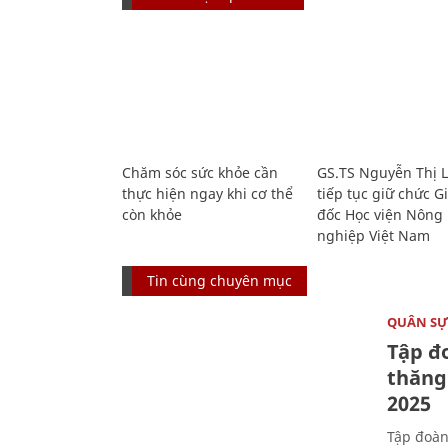
Chăm sóc sức khỏe cần
GS.TS Nguyễn Thị 
thực hiện ngay khi cơ thể
tiếp tục giữ chức 
còn khỏe
đốc Học viện Nông
nghiệp Việt Nam
Tin cùng chuyên mục
QUÂN S
Tập đo
thăng
2025
Tập đoàn