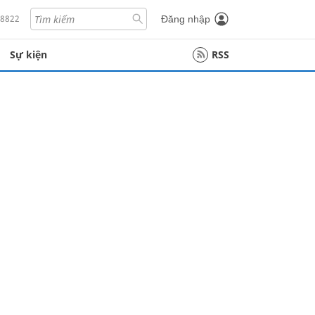
18822
Đăng nhập
Sự kiện
RSS