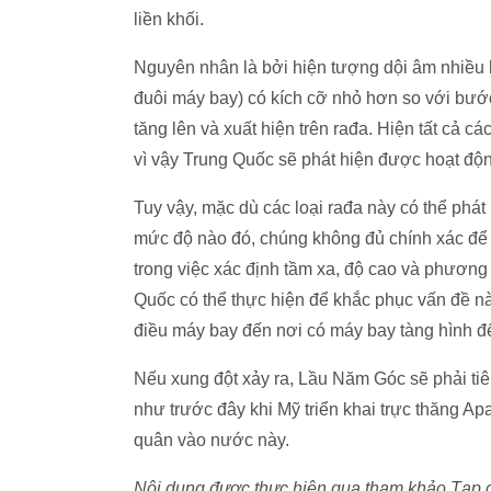
liền khối.
Nguyên nhân là bởi hiện tượng dội âm nhiều h
đuôi máy bay) có kích cỡ nhỏ hơn so với bước
tăng lên và xuất hiện trên rađa. Hiện tất cả ca
vì vậy Trung Quốc sẽ phát hiện được hoạt đô
Tuy vậy, mặc dù các loại rađa này có thể phát
mức độ nào đó, chúng không đủ chính xác để
trong việc xác định tầm xa, độ cao và phươn
Quốc có thể thực hiện để khắc phục vấn đề nà
điều máy bay đến nơi có máy bay tàng hình đê
Nếu xung đột xảy ra, Lầu Năm Góc sẽ phải tiêu
như trước đây khi Mỹ triển khai trực thăng Apa
quân vào nước này.
Nội dung được thực hiện qua tham khảo Tạp chí