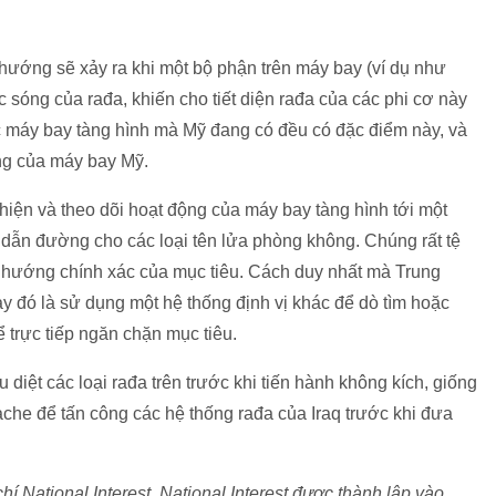
ướng sẽ xảy ra khi một bộ phận trên máy bay (ví dụ như
 sóng của rađa, khiến cho tiết diện rađa của các phi cơ này
́c máy bay tàng hình mà Mỹ đang có đều có đặc điểm này, và
̣ng của máy bay Mỹ.
 hiện và theo dõi hoạt động của máy bay tàng hình tới một
 dẫn đường cho các loại tên lửa phòng không. Chúng rất tệ
g hướng chính xác của mục tiêu. Cách duy nhất mà Trung
y đó là sử dụng một hệ thống định vị khác để dò tìm hoặc
̉ trực tiếp ngăn chặn mục tiêu.
 diệt các loại rađa trên trước khi tiến hành không kích, giống
che để tấn công các hệ thống rađa của Iraq trước khi đưa
 National Interest. National Interest được thành lập vào