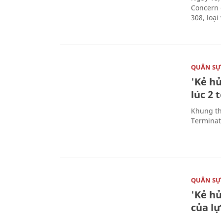
Concern 
308, loạ
QUÂN S
'Kẻ h
lúc 2 
Khung th
Terminato
QUÂN S
'Kẻ h
của l