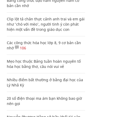
Bảng công thức đạo hàm nguyên hàm cơ
bản cần nhớ
Clip lột tả chân thực cảnh anh trai và em gái
như 'chó với mèo', người tinh ý còn phát
hiện một vấn đề trong giáo dục con
Các công thức hóa học lớp 8, 9 cơ bản cần
nhớ
106
Mẹo học thuộc Bảng tuần hoàn nguyên tố
hóa học bằng thơ, câu nói vui vẻ
Nhiều điểm bất thường ở bằng đại học của
Lý Nhã Kỳ
20 số điện thoại ma ám bạn không bao giờ
nên gọi
Nguyễn Phương Hằng sở hữu khối tài sản