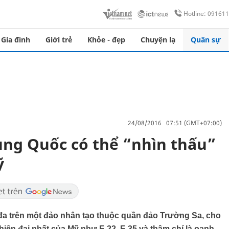
Hotline: 09161
Gia đình
Giới trẻ
Khỏe - đẹp
Chuyện lạ
Quân sự
24/08/2016 07:51 (GMT+07:00)
ung Quốc có thể “nhìn thấu”
̃
ađa trên một đảo nhân tạo thuộc quần đảo Trường Sa, cho
 hiện đại nhất của Mỹ như F-22, F-35 và thậm chí là oanh