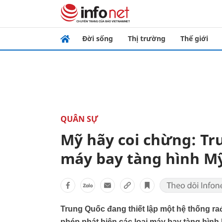
Đời sống
Thị trường
Thế giới
QUÂN SỰ
Mỹ hãy coi chừng: Tr
máy bay tàng hình My
Trung Quốc đang thiết lập một hệ thống r
phép phát hiện các loại máy bay tàng hình