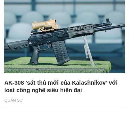
AK-308 'sát thủ mới của Kalashnikov’ với
loạt công nghệ siêu hiện đại
QUÂN SỰ