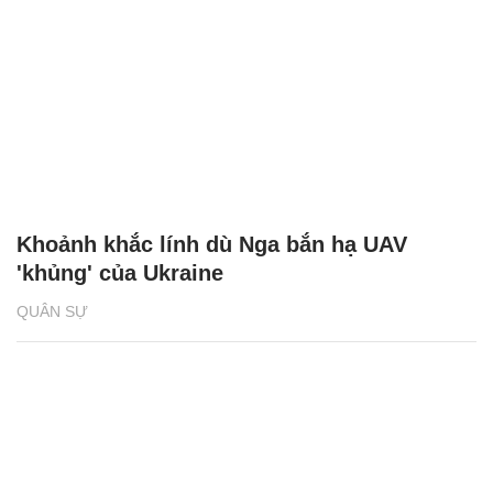
Khoảnh khắc lính dù Nga bắn hạ UAV
'khủng' của Ukraine
QUÂN SỰ