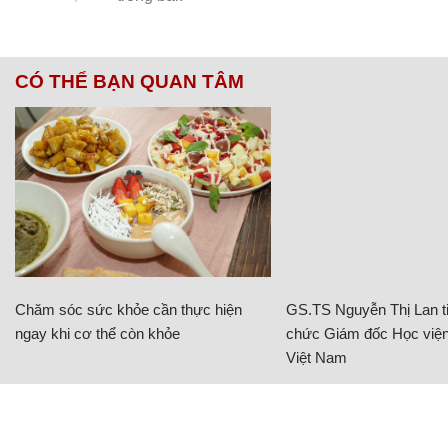
CÓ THỂ BẠN QUAN TÂM
Chăm sóc sức khỏe cần thực hiện
GS.TS Nguyễn Thị Lan ti
ngay khi cơ thể còn khỏe
chức Giám đốc Học viện
Việt Nam