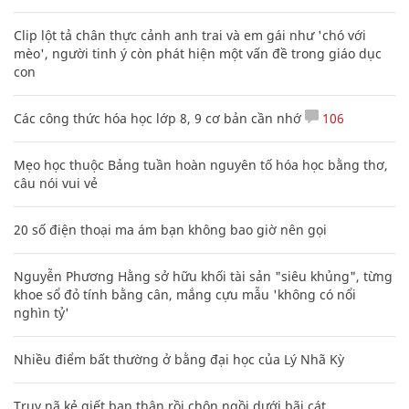
Clip lột tả chân thực cảnh anh trai và em gái như 'chó với
mèo', người tinh ý còn phát hiện một vấn đề trong giáo dục
con
Các công thức hóa học lớp 8, 9 cơ bản cần nhớ
106
Mẹo học thuộc Bảng tuần hoàn nguyên tố hóa học bằng thơ,
câu nói vui vẻ
20 số điện thoại ma ám bạn không bao giờ nên gọi
Nguyễn Phương Hằng sở hữu khối tài sản "siêu khủng", từng
khoe sổ đỏ tính bằng cân, mắng cựu mẫu 'không có nổi
nghìn tỷ'
Nhiều điểm bất thường ở bằng đại học của Lý Nhã Kỳ
Truy nã kẻ giết bạn thân rồi chôn ngồi dưới bãi cát