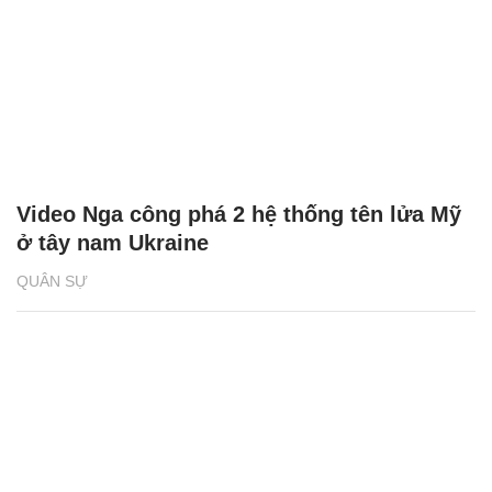
Video Nga công phá 2 hệ thống tên lửa Mỹ
ở tây nam Ukraine
QUÂN SỰ